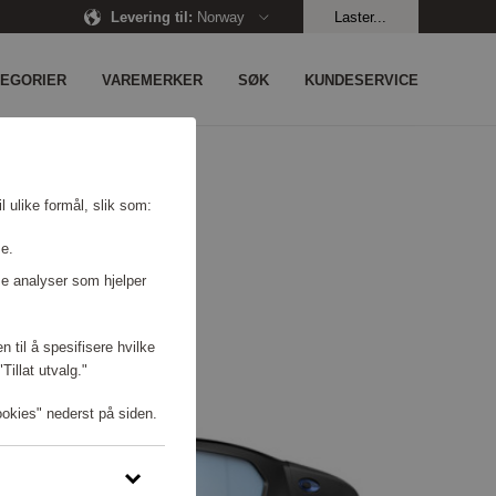
Levering til
:
Norway
Laster...
TEGORIER
VAREMERKER
SØK
KUNDESERVICE
l ulike formål, slik som:
se.
e analyser som hjelper
n til å spesifisere hvilke
illat utvalg."
ookies" nederst på siden.