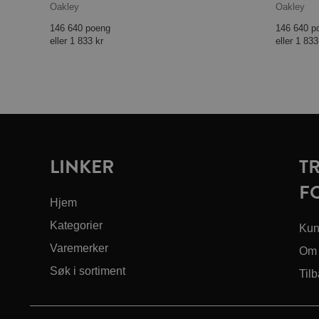
Oakley
Oakley
146 640 poeng
146 640 p
eller
1 833 kr
eller
1 833
LINKER
T
F
Hjem
Kategorier
Kun
Varemerker
Om 
Søk i sortiment
Tilb