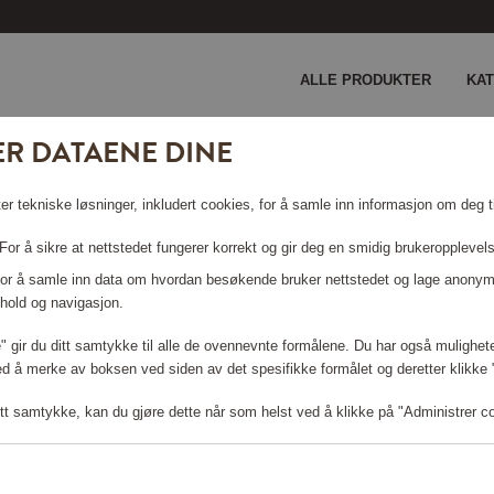
ALLE PRODUKTER
KA
ER DATAENE DINE
lack Prizm Deep Water Pol
er tekniske løsninger, inkludert cookies, for å samle inn informasjon om deg ti
K PRIZM
or å sikre at nettstedet fungerer korrekt og gir deg en smidig brukeropplevel
 For å samle inn data om hvordan besøkende bruker nettstedet og lage anonym
hold og navigasjon.
le" gir du ditt samtykke til alle de ovennevnte formålene. Du har også mulighete
ed å merke av boksen ved siden av det spesifikke formålet og deretter klikke "T
Logg inn for å handle
tt samtykke, kan du gjøre dette når som helst ved å klikke på "Administrer c