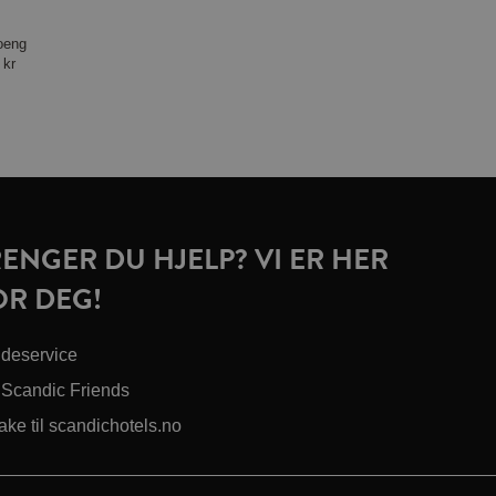
oeng
 kr
RENGER DU HJELP? VI ER HER
OR DEG!
deservice
Scandic Friends
ake til scandichotels.no