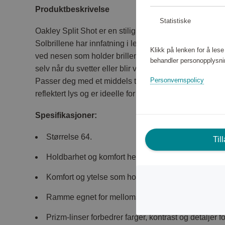
Produktbeskrivelse
Statistiske
Oakley Split Shot er en stilig modell for vannsport og
Solbrillene har innfatning i lett og slitesterk O Matte
Klikk på lenken for å les
ved nesen som holder brillene på plass uansett hva du
behandler personopplysni
selv når du svetter eller blir våt.
Personvernspolicy
Passer deg med et middels til stort ansikt. Polariserte 
reflektert lys og er ideelle for kjøring eller bruk i vann
Spesifikasjoner:
Størrelse 64.
Til
Holdbarhet og komfort hele dagen fra lett O Matte
Komfort og ytelse som holder linsene i presis optis
Ramme egnet for mellomstore til store ansikter.
Prizm-linser forbedrer farger, kontrast og detaljer f