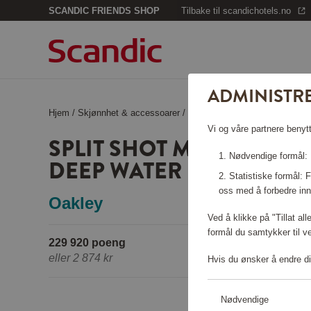
SCANDIC FRIENDS SHOP
Tilbake til scandichotels.no
ADMINISTR
Hjem
/
Skjønnhet & accessoarer
/
Solbriller
/
Split Shot Matte B
Vi og våre partnere benytt
SPLIT SHOT MATTE BLAC
Nødvendige formål: F
DEEP WATER POL
Statistiske formål:
oss med å forbedre inn
Oakley
Ved å klikke på "Tillat al
formål du samtykker til v
229 920 poeng
eller
2 874 kr
Hvis du ønsker å endre di
Nødvendige