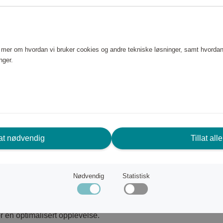
 med avtagbar senil ledning.
r og detaljer i Unobtanium gummi
e mer om hvordan vi bruker cookies og andre tekniske løsninger, samt hvordan
 gjør og gir best mulig grep
nger.
linser fjerner nesten alt
 og snø.
lat nødvendig
Tillat alle
r-rammemateriale.
k justering.
Nødvendig
Statistisk
or en optimalisert opplevelse.