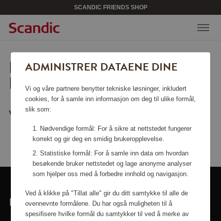
SCANDIC FRIENDS SHOP
BEKLAGER, SIDEN KAN
ADMINISTRER DATAENE DINE
IKKE FINNES.
Vi og våre partnere benytter tekniske løsninger, inkludert
cookies, for å samle inn informasjon om deg til ulike formål,
slik som:
Vil du gå tilbake til
startsiden
?
Nødvendige formål: For å sikre at nettstedet fungerer
korrekt og gir deg en smidig brukeropplevelse.
Statistiske formål: For å samle inn data om hvordan
besøkende bruker nettstedet og lage anonyme analyser
som hjelper oss med å forbedre innhold og navigasjon.
Ved å klikke på "Tillat alle" gir du ditt samtykke til alle de
LINKER
ovennevnte formålene. Du har også muligheten til å
spesifisere hvilke formål du samtykker til ved å merke av