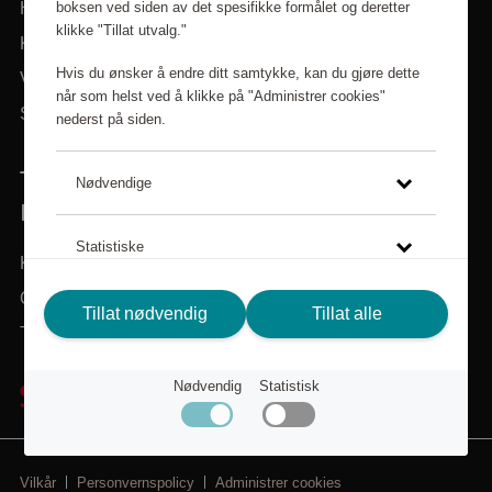
boksen ved siden av det spesifikke formålet og deretter
Hjem
klikke "Tillat utvalg."
Kategorier
Hvis du ønsker å endre ditt samtykke, kan du gjøre dette
Varemerker
når som helst ved å klikke på "Administrer cookies"
Søk i sortiment
nederst på siden.
TRENGER DU HJELP? VI ER HER FOR
Nødvendige
DEG!
Statistiske
Kundeservice
Om Scandic Friends
Klikk på lenken for å lese mer om hvordan vi bruker
Tillat nødvendig
Tillat alle
Tilbake til scandichotels.no
cookies og andre tekniske løsninger, samt hvordan vi
samler inn og behandler personopplysninger.
Nødvendig
Statistisk
Personvernspolicy
Vilkår
Personvernspolicy
Administrer cookies