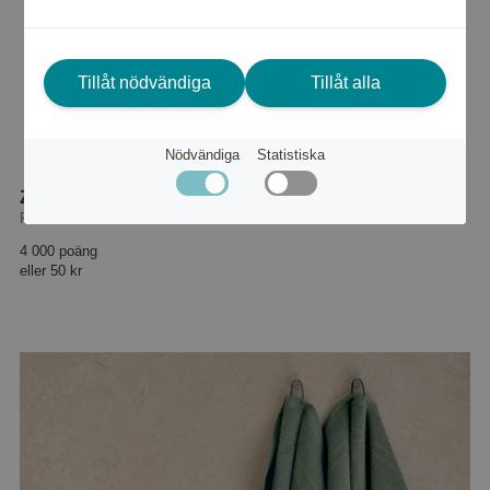
Tillåt nödvändiga
Tillåt alla
Nödvändiga
Statistiska
Zupergift
Presentkort
4 000 poäng
eller
50 kr