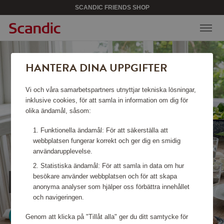
SCANDIC FRIENDS SHOP
HANTERA DINA UPPGIFTER
Vi och våra samarbetspartners utnyttjar tekniska lösningar,
inklusive cookies, för att samla in information om dig för
olika ändamål, såsom:
Funktionella ändamål: För att säkerställa att
webbplatsen fungerar korrekt och ger dig en smidig
användarupplevelse.
Statistiska ändamål: För att samla in data om hur
besökare använder webbplatsen och för att skapa
ALLT FÖR VÅRDUKNINGEN
anonyma analyser som hjälper oss förbättra innehållet
och navigeringen.
Se mer
Genom att klicka på "Tillåt alla" ger du ditt samtycke för