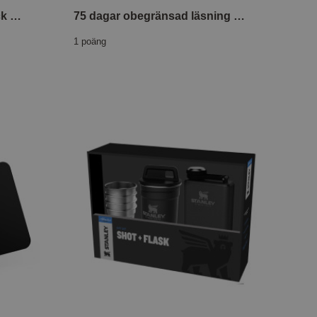
75 cm Samsonite Lite-Shock Spinner Black
75 dagar obegränsad läsning med Readly
1 poäng