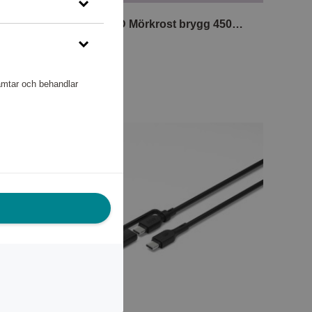
-Global 40-års Jubileumskniv Kiritsuke 15 cm
120år LTD Mörkrost brygg 450g RA
Löfbergs
8 320 poäng
eller
104 kr
hämtar och behandlar