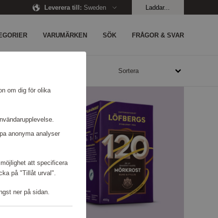
Leverera till
:
Sweden
Laddar...
EGORIER
VARUMÄRKEN
SÖK
FRÅGOR & SVAR
0 - 1090960 poäng
Sortera
on om dig för olika
användarupplevelse.
kapa anonyma analyser
möjlighet att specificera
a på "Tillåt urval".
ngst ner på sidan.