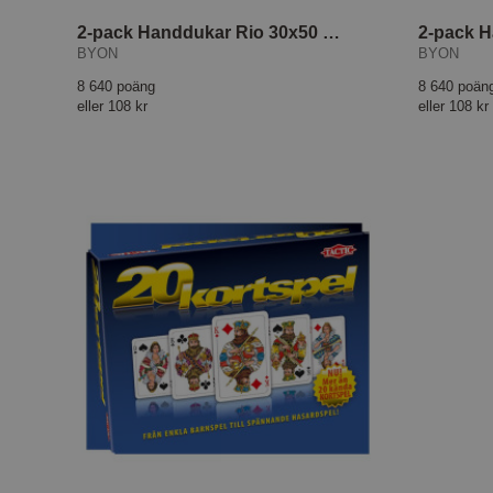
2-pack Handdukar Rio 30x50 cm Blå/Vit
BYON
BYON
8 640 poäng
8 640 poän
eller
108 kr
eller
108 kr