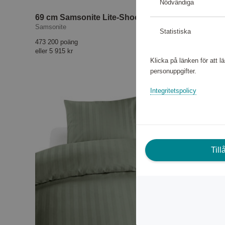
Nödvändiga
69 cm Samsonite Lite-Shock Spinner Black
Samsonite
Statistiska
1 poäng
473 200 poäng
eller
5 915 kr
Klicka på länken för att 
personuppgifter.
Integritetspolicy
Til