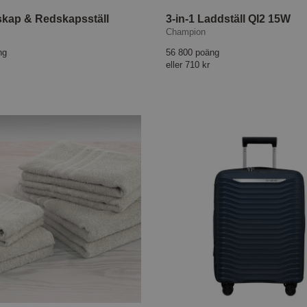
skap & Redskapsställ
3-in-1 Laddställ QI2 15W
Champion
ng
56 800 poäng
eller
710 kr