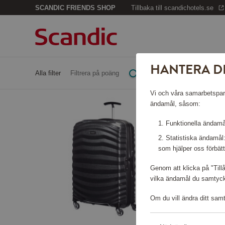
SCANDIC FRIENDS SHOP
Tillbaka till scandichotels.se
HANTERA D
Alla filter
Filtrera på poäng
Vi och våra samarbetspartn
ändamål, såsom:
Funktionella ändamål
Statistiska ändamål
som hjälper oss förbätt
Genom att klicka på "Till
vilka ändamål du samtycke
Om du vill ändra ditt sam
End