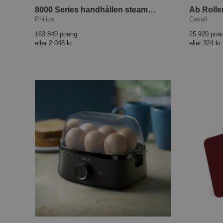
8000 Series handhållen steamer GC800/80
Ab Rolle
Philips
Casall
163 840 poäng
25 920 poä
eller
2 048 kr
eller
324 kr