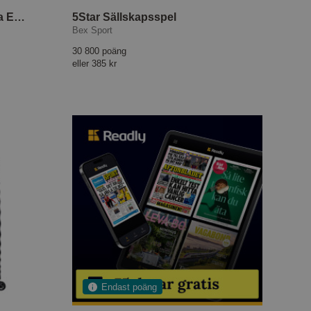
55 cm Upscape Kabinväska EXP Blue Nights
5Star Sällskapsspel
Bex Sport
30 800 poäng
eller
385 kr
Endast poäng