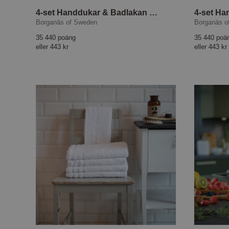
4-set Handdukar & Badlakan Basic Frotté Grön
Borganäs of Sweden
Borganäs o
35 440 poäng
35 440 poä
eller
443 kr
eller
443 kr