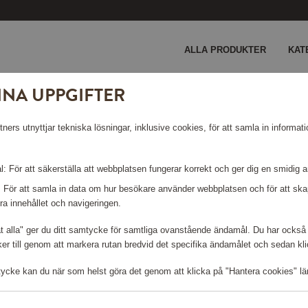
ALLA PRODUKTER
KAT
INA UPPGIFTER
ers utnyttjar tekniska lösningar, inklusive cookies, för att samla in informati
: För att säkerställa att webbplatsen fungerar korrekt och ger dig en smidig 
: För att samla in data om hur besökare använder webbplatsen och för att s
ra innehållet och navigeringen.
åt alla" ger du ditt samtycke för samtliga ovanstående ändamål. Du har också 
r till genom att markera rutan bredvid det specifika ändamålet och sedan klick
tycke kan du när som helst göra det genom att klicka på "Hantera cookies" lä
ast poäng