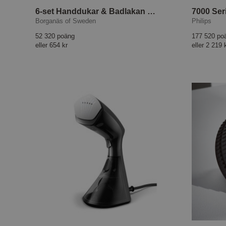
6-set Handdukar & Badlakan Corfu Eco Flower Frotté
Borganäs of Sweden
Philips
52 320 poäng
177 520 po
eller
654 kr
eller
2 219 