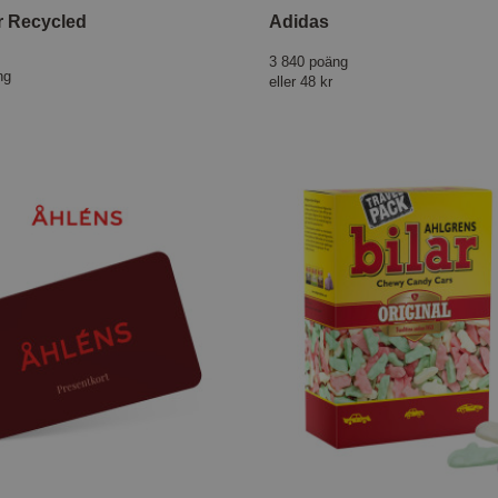
r Recycled
Adidas
3 840 poäng
ng
eller
48 kr