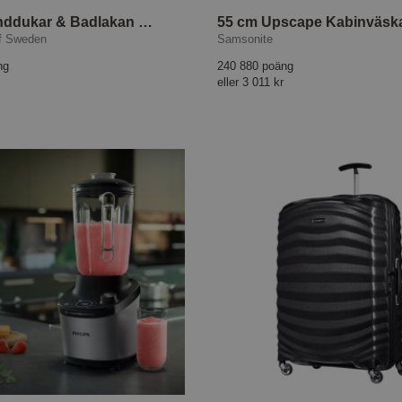
4-set Handdukar & Badlakan Basic Frotté Sand
f Sweden
Samsonite
ng
240 880 poäng
eller
3 011 kr