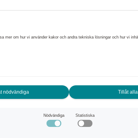
Dentme - Tandvård på abonnemang 149:-/mån
Global
57 680 poäng
eller
721 kr
läsa mer om hur vi använder kakor och andra tekniska lösningar och hur vi in
låt nödvändiga
Tillåt alla
Nödvändiga
Statistiska