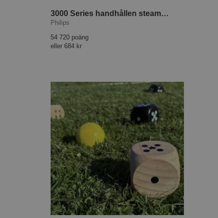
3000 Series handhållen steamer STH3000/20
Philips
54 720 poäng
eller
684 kr