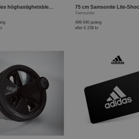
7000 Series höghastighetsblender HR3760/00
Samsonite
äng
499 040 poäng
kr
eller
6 238 kr