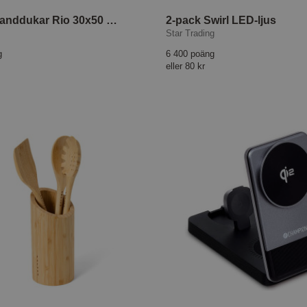
2-pack Handdukar Rio 30x50 cm Grön/Vit
2-pack Swirl LED-ljus
Star Trading
g
6 400 poäng
eller
80 kr