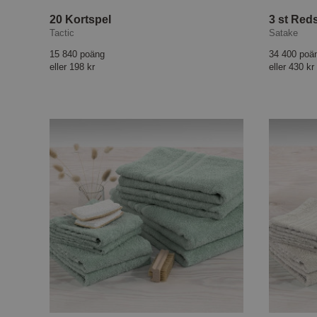
20 Kortspel
3 st Red
Tactic
Satake
15 840 poäng
34 400 poä
eller
198 kr
eller
430 kr