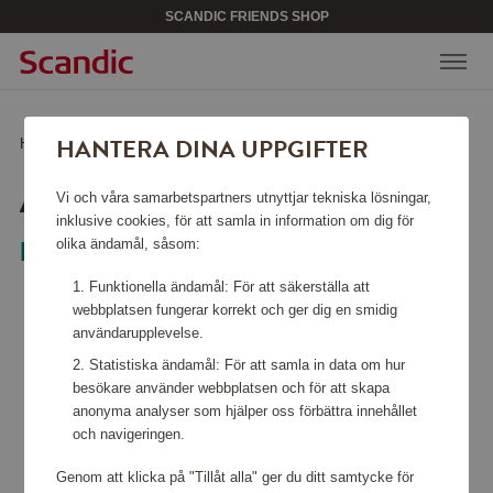
SCANDIC FRIENDS SHOP
HANTERA DINA UPPGIFTER
Hem
/
Presentkort
/
Shopping
/
Akademibokhandeln
AKADEMIBOKHANDELN
Vi och våra samarbetspartners utnyttjar tekniska lösningar,
inklusive cookies, för att samla in information om dig för
olika ändamål, såsom:
Presentkort
Funktionella ändamål: För att säkerställa att
webbplatsen fungerar korrekt och ger dig en smidig
användarupplevelse.
Statistiska ändamål: För att samla in data om hur
besökare använder webbplatsen och för att skapa
anonyma analyser som hjälper oss förbättra innehållet
och navigeringen.
Genom att klicka på "Tillåt alla" ger du ditt samtycke för