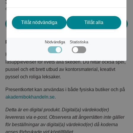
3 760 poäng
eller
100 poäng
+
46 kr
Tillåt nödvändiga
Tillåt alla
Logga in för att kunna handla
Produktbeskrivning
Nödvändiga
Statistiska
Hos Akademibokhandeln hittar du inspirerande
läsupplevelser för livets alla skeden. Du hittar också spel,
pussel och ett brett utbud av kontorsmaterial, kreativt
pyssel och roliga leksaker.
Presentkortet kan användas i både fysiska butiker och på
akademibokhandeln.se.
Detta är en digital produkt. Digital(a) värdekod(er)
levereras via e-post. Observera att ångerrätten inte gäller
för beställningar av digital(a) värdekod(er) då koderna
anses förbrukade vid köptillfället.