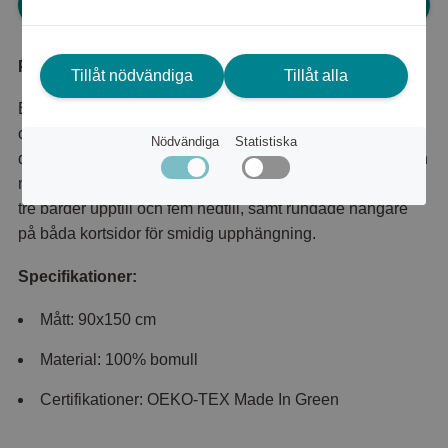
Logga in för att kunna handla
Produktbeskrivning
Tillåt nödvändiga
Tillåt alla
Borganäs Helle frotté är en serie handdukar, badlakan
och dushmattor i stilren och modern design som passar i
Nödvändiga
Statistiska
de flesta badrum. Frottén är tillverkad av 100% bomull i en
mjuk och skön kvalitet. Badlakan i storlek 90x150 cm har
tre bårder upptill och fem nedtill, samt rundade hängare
på båda kortsidor för smidig upphängning.
Specifikationer:
Mått: 90x150 cm
Material: 100% bomull
Certifikationer: OEKO-TEX Made In Green