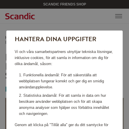
SCANDIC FRIENDS SHOP
HANTERA DINA UPPGIFTER
Hem
/
Hem & design
/
Textilier
/
Badlakan Helle Frotté 90x150 cm Sand
Vi och våra samarbetspartners utnyttjar tekniska lösningar,
BADLAKAN HELLE
inklusive cookies, för att samla in information om dig för
FROTTÉ 90X150 CM
olika ändamål, såsom:
SAND
Funktionella ändamål: För att säkerställa att
webbplatsen fungerar korrekt och ger dig en smidig
användarupplevelse.
Borganäs of Sweden
Statistiska ändamål: För att samla in data om hur
besökare använder webbplatsen och för att skapa
anonyma analyser som hjälper oss förbättra innehållet
och navigeringen.
Genom att klicka på "Tillåt alla" ger du ditt samtycke för