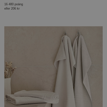
16 480 poäng
eller
206 kr