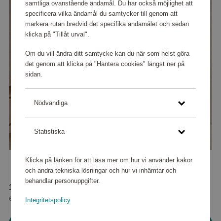
samtliga ovanstående ändamål. Du har också möjlighet att
specificera vilka ändamål du samtycker till genom att
markera rutan bredvid det specifika ändamålet och sedan
klicka på "Tillåt urval".
Om du vill ändra ditt samtycke kan du när som helst göra
det genom att klicka på "Hantera cookies" längst ner på
sidan.
Nödvändiga
Statistiska
Klicka på länken för att läsa mer om hur vi använder kakor
och andra tekniska lösningar och hur vi inhämtar och
behandlar personuppgifter.
16 480 poäng
eller
206 kr
Integritetspolicy