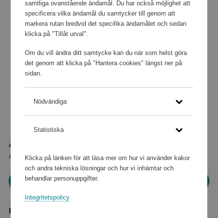
samtliga ovanstående ändamål. Du har också möjlighet att
specificera vilka ändamål du samtycker till genom att
markera rutan bredvid det specifika ändamålet och sedan
klicka på "Tillåt urval".
Om du vill ändra ditt samtycke kan du när som helst göra
det genom att klicka på "Hantera cookies" längst ner på
sidan.
Nödvändiga
Statistiska
41 280 poäng
eller
516 kr
Klicka på länken för att läsa mer om hur vi använder kakor
och andra tekniska lösningar och hur vi inhämtar och
behandlar personuppgifter.
Logga in för att kunna handla
Integritetspolicy
Produktbeskrivning