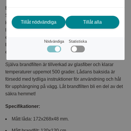
Brandfilt i stilfull stållåda med prägling av den klassiska
Solstickepojken. Brandfilten rekommenderas som
Tillåt nödvändiga
Tillåt alla
komplement till en brandsläckare i alla hem. Den är
lätthanterlig och släcker effektivt mindre bränder,
exempelvis i kläder, möbler, TV:n eller på spisen. Placera
Nödvändiga
Statistiska
brandfilten så centralt som möjligt i bostaden, där den
enkelt kan nås var man än befinner sig.
Själva brandfilten är tillverkad av glasfiber och klarar
temperaturer uppemot 500 grader. Lådans baksida är
försedd med tydliga instruktioner för användning och hål
för upphängning på vägg. Låt brandfilten bli en del av det
säkra hemmet!
Specifikationer:
Mått låda: 172x268x48 mm.
Mått brandfilt: 120x120 cm.