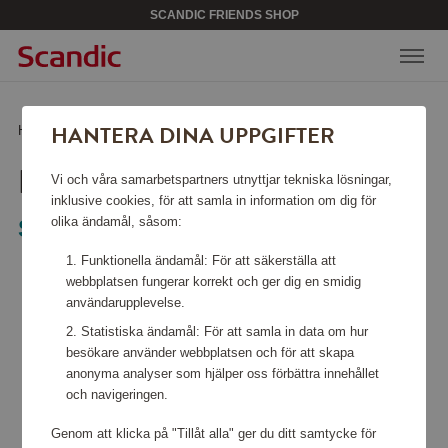
SCANDIC FRIENDS SHOP
HANTERA DINA UPPGIFTER
Hem
/
Säkerhet
/
Brandfiltar
/
Brandfilt Svart Matt
BRANDFILT SVART MATT
Vi och våra samarbetspartners utnyttjar tekniska lösningar,
inklusive cookies, för att samla in information om dig för
olika ändamål, såsom:
Solstickan Design
Funktionella ändamål: För att säkerställa att
webbplatsen fungerar korrekt och ger dig en smidig
användarupplevelse.
Statistiska ändamål: För att samla in data om hur
besökare använder webbplatsen och för att skapa
anonyma analyser som hjälper oss förbättra innehållet
och navigeringen.
Genom att klicka på "Tillåt alla" ger du ditt samtycke för