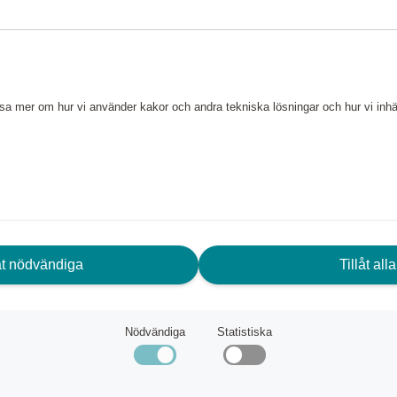
ektivt köksredskap, du rostar
och du får jämnt fördelad
 enkelt väljer om du vill
läsa mer om hur vi använder kakor och andra tekniska lösningar och hur vi in
peratur till en nivå på 6 olika
mul-brickan för tömning och
eln undertill för lätt och
låt nödvändiga
Tillåt alla
Nödvändiga
Statistiska