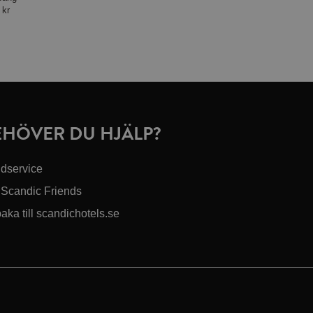
 kr
EHÖVER DU HJÄLP?
dservice
Scandic Friends
baka till scandichotels.se