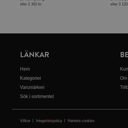
eller
2 302 kr
eller
3 120
LÄNKAR
B
Hem
Kun
Kategorier
Om 
Varumärken
Till
Sök i sortimentet
Villkor
Integritetspolicy
Hantera cookies