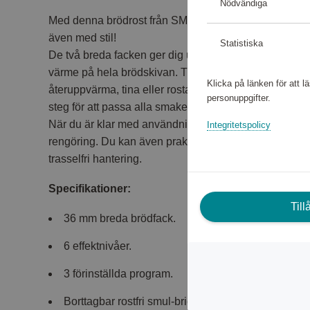
Nödvändiga
Med denna brödrost från SMEG får du inte bara ett eff
även med stil!
Statistiska
De två breda facken ger dig utrymme för större skivor 
värme på hela brödskivan. Tre olika program gör att du
Klicka på länken för att 
återuppvärma, tina eller rosta med valfritt reglerad tem
personuppgifter.
steg för att passa alla smaker.
När du är klar med användningen tar du enkelt bort s
Integritetspolicy
rengöring. Du kan även praktiskt snurra anslutningskab
trasselfri hantering.
Specifikationer:
Til
36 mm breda brödfack.
6 effektnivåer.
3 förinställda program.
Borttagbar rostfri smul-bricka.