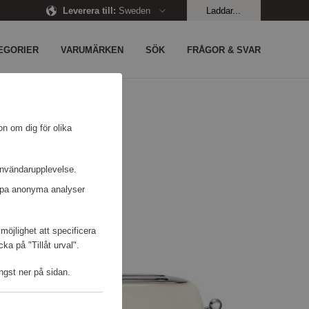
Leverera till
:
Sweden
Laddar...
EGORIER
VARUMÄRKEN
SÖK
FRÅGOR & SVAR
on om dig för olika
användarupplevelse.
kapa anonyma analyser
möjlighet att specificera
a på "Tillåt urval".
ngst ner på sidan.