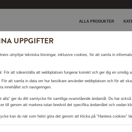
ALLA PRODUKTER
KAT
INA UPPGIFTER
 Creme
ers utnyttjar tekniska lösningar, inklusive cookies, för att samla in informati
F02 CREME
: För att säkerställa att webbplatsen fungerar korrekt och ger dig en smidig 
: För att samla in data om hur besökare använder webbplatsen och för att s
ra innehållet och navigeringen.
Logga in för att kunna handla
åt alla" ger du ditt samtycke för samtliga ovanstående ändamål. Du har också 
r till genom att markera rutan bredvid det specifika ändamålet och sedan klick
tycke kan du när som helst göra det genom att klicka på "Hantera cookies" lä