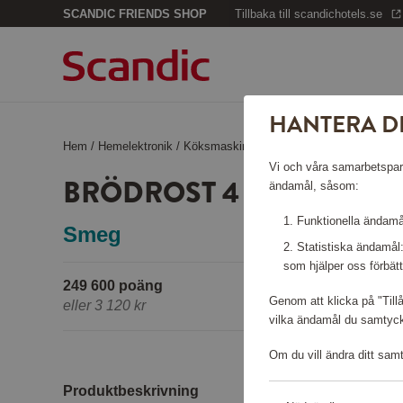
SCANDIC FRIENDS SHOP
Tillbaka till scandichotels.se
HANTERA D
Hem
/
Hemelektronik
/
Köksmaskiner
/
Brödrost 4 skivor TSF02
Vi och våra samarbetspartn
BRÖDROST 4 SKIVOR TS
ändamål, såsom:
Funktionella ändamål
Smeg
Statistiska ändamål
som hjälper oss förbätt
249 600 poäng
Genom att klicka på "Till
eller
3 120 kr
vilka ändamål du samtycke
Om du vill ändra ditt sam
Produktbeskrivning