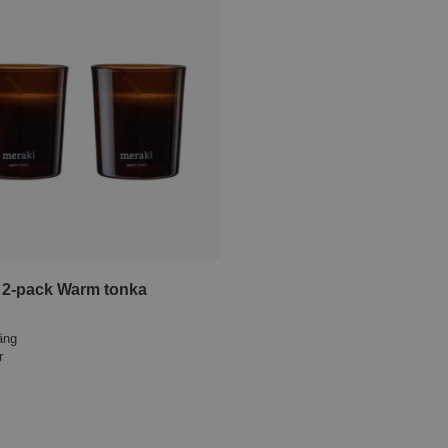
s 2-pack Warm tonka
äng
r