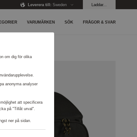
Leverera till
:
Sweden
Laddar...
EGORIER
VARUMÄRKEN
SÖK
FRÅGOR & SVAR
on om dig för olika
användarupplevelse.
kapa anonyma analyser
möjlighet att specificera
a på "Tillåt urval".
ngst ner på sidan.