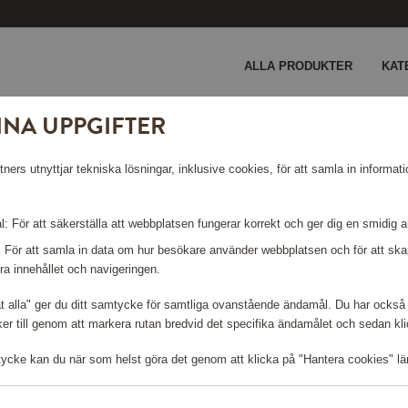
ALLA PRODUKTER
KAT
INA UPPGIFTER
ers utnyttjar tekniska lösningar, inklusive cookies, för att samla in informati
: För att säkerställa att webbplatsen fungerar korrekt och ger dig en smidig 
: För att samla in data om hur besökare använder webbplatsen och för att s
ra innehållet och navigeringen.
Logga in för att kunna handla
åt alla" ger du ditt samtycke för samtliga ovanstående ändamål. Du har också 
r till genom att markera rutan bredvid det specifika ändamålet och sedan klick
tycke kan du när som helst göra det genom att klicka på "Hantera cookies" lä