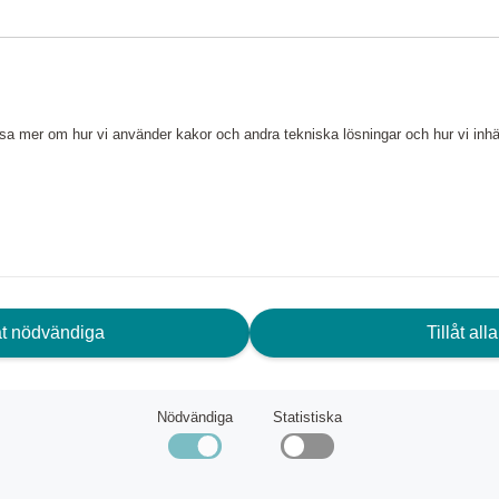
ch med City kylryggsäck vill vi
g och sportig och med
lfunktion så har ryggsäcken
 och mark. Två ytterfack,
läsa mer om hur vi använder kakor och andra tekniska lösningar och hur vi in
r annat, spännband inuti,
ragkedjor och ribbade band har
varit enklare att bära med sig
låt nödvändiga
Tillåt alla
Nödvändiga
Statistiska