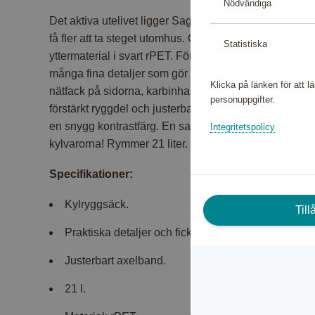
Nödvändiga
Det aktiva utelivet ligger Sagaform varmt om hjärtat o
få fler att ta steget utomhus. City kylryggsäck är lyxi
Statistiska
yttermaterial i svart rPET. Förutom sin fenomenala ky
många fina detaljer som gör den användbar ute i skog
Klicka på länken för att 
nätfack på sidorna, karbinhake för att fästa mugg elle
personuppgifter.
förstärkt ryggdel och justerbara axelband. Väskans d
en snygg kontrastfärg. En sak är säker, det har aldrig 
Integritetspolicy
kylvarorna! Rymmer 21 liter.
Specifikationer:
Kylryggsäck.
Til
Praktiska detaljer och fickor.
Justerbart axelband.
21 l.