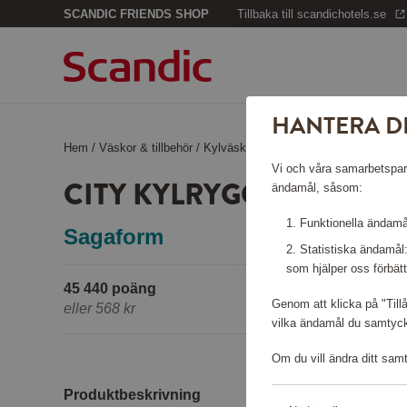
SCANDIC FRIENDS SHOP
Tillbaka till scandichotels.se
HANTERA D
Hem
/
Väskor & tillbehör
/
Kylväskor
/
City Kylryggsäck
Vi och våra samarbetspartn
CITY KYLRYGGSÄCK
ändamål, såsom:
Funktionella ändamål
Sagaform
Statistiska ändamål
som hjälper oss förbätt
45 440 poäng
Genom att klicka på "Till
eller
568 kr
vilka ändamål du samtycke
Om du vill ändra ditt sam
Produktbeskrivning