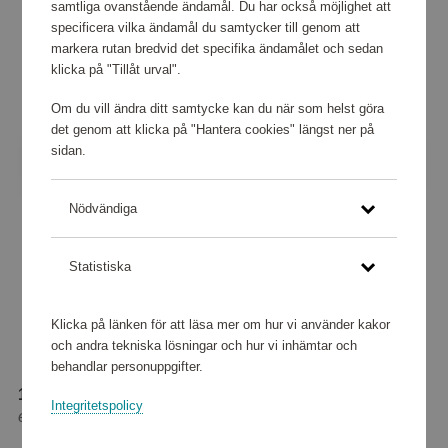
samtliga ovanstående ändamål. Du har också möjlighet att
specificera vilka ändamål du samtycker till genom att
markera rutan bredvid det specifika ändamålet och sedan
klicka på "Tillåt urval".
Om du vill ändra ditt samtycke kan du när som helst göra
det genom att klicka på "Hantera cookies" längst ner på
sidan.
Nödvändiga
Statistiska
Klicka på länken för att läsa mer om hur vi använder kakor
och andra tekniska lösningar och hur vi inhämtar och
behandlar personuppgifter.
188 080 poäng
Integritetspolicy
eller
2 351 kr