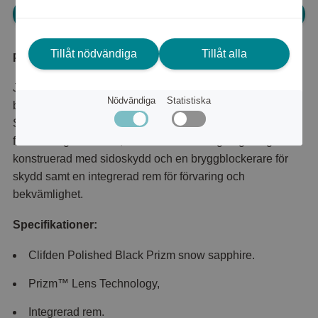
Logga in för att kunna handla
Tillåt nödvändiga
Tillåt alla
Produktbeskrivning
Jaga nästa äventyr i Oakley® Clifden, de ultimata
Nödvändiga
Statistiska
bergsglasögonen byggda för att skydda mot elementen.
Stilen kombinerar Prizm™ Lens Technology, en
förstklassig linsteknik, med en förstklassig bågdesign
konstruerad med sidoskydd och en bryggblockerare för
skydd samt en integrerad rem för förvaring och
bekvämlighet.
Specifikationer:
Clifden Polished Black Prizm snow sapphire.
Prizm™ Lens Technology,
Integrerad rem.