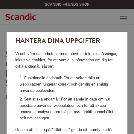
SCANDIC FRIENDS SHOP
HANTERA DINA UPPGIFTER
Hem
/
Solglasögon Clifden Polished Black Prizm snow sapphire
SOLGLASÖGON
Vi och våra samarbetspartners utnyttjar tekniska lösningar,
CLIFDEN POLISHED
inklusive cookies, för att samla in information om dig för
olika ändamål, såsom:
BLACK PRIZM SNOW
Funktionella ändamål: För att säkerställa att
SAPPHIRE
webbplatsen fungerar korrekt och ger dig en smidig
användarupplevelse.
Oakley
Statistiska ändamål: För att samla in data om hur
besökare använder webbplatsen och för att skapa
anonyma analyser som hjälper oss förbättra innehållet
och navigeringen.
Genom att klicka på "Tillåt alla" ger du ditt samtycke för