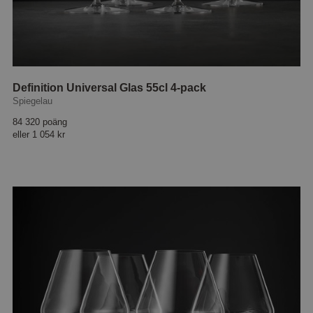
Definition Universal Glas 55cl 4-pack
Spiegelau
84 320 poäng
eller
1 054 kr