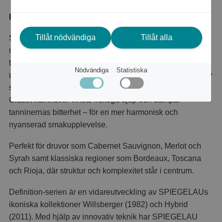
Produktbeskrivning
Tillåt nödvändiga
Tillåt alla
Spiegelau Definition Bordeaux är utvecklat för
medelfylliga till fylliga, komplexa rödviner med hög
tanninstruktur. Den generösa kupan ger vinet utrymme att
Nödvändiga
Statistiska
utveckla sin fulla bouquet, samtidigt som formen rundar av
strävhet och skapar balans mellan kraft, frukt och struktur.
Glaset framhäver vinets fruktiga djup och dämpar
tanninernas bitterhet – för en mer harmonisk och
nyanserad smakupplevelse.
Perfekt för druvor som Cabernet Sauvignon, Merlot och
Syrah samt klassiska regioner som Bordeaux, Toscana
och Rioja, där struktur och komplexitet står i centrum.
Definition-serien är en vidareutveckling av SPIEGELAUs
ikoniska kollektioner Willsberger (1982) och Hybrid
(2011). Med hjälp av innovativ teknik har SPIEGELAU