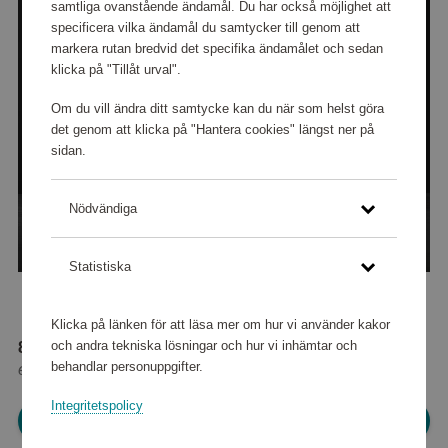
samtliga ovanstående ändamål. Du har också möjlighet att
specificera vilka ändamål du samtycker till genom att
markera rutan bredvid det specifika ändamålet och sedan
klicka på "Tillåt urval".
Om du vill ändra ditt samtycke kan du när som helst göra
det genom att klicka på "Hantera cookies" längst ner på
sidan.
Nödvändiga
Statistiska
Klicka på länken för att läsa mer om hur vi använder kakor
och andra tekniska lösningar och hur vi inhämtar och
84 320 poäng
behandlar personuppgifter.
eller
1 054 kr
Integritetspolicy
Logga in för att kunna handla