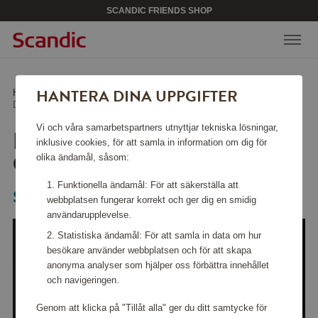
SCANDIC FRIENDS SHOP
HANTERA DINA UPPGIFTER
Hem
/
Kökstillbehör
/
Glas & porslin
/
Definition Bordeaux Glas 75cl 4-pack
Vi och våra samarbetspartners utnyttjar tekniska lösningar,
DEFINITION BORDEAUX
inklusive cookies, för att samla in information om dig för
GLAS 75CL 4-PACK
olika ändamål, såsom:
Funktionella ändamål: För att säkerställa att
Spiegelau
webbplatsen fungerar korrekt och ger dig en smidig
användarupplevelse.
Statistiska ändamål: För att samla in data om hur
besökare använder webbplatsen och för att skapa
anonyma analyser som hjälper oss förbättra innehållet
och navigeringen.
Genom att klicka på "Tillåt alla" ger du ditt samtycke för