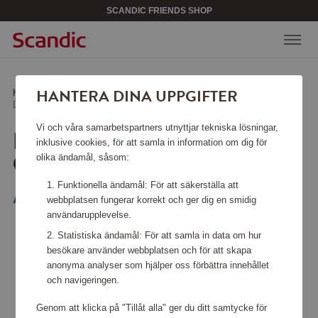
SCANDIC FRIENDS SHOP
HANTERA DINA UPPGIFTER
Hem
/
Väskor & tillbehör
/
Resväskor
/
Diablast Resväska 78 cm Digital Yellow
Vi och våra samarbetspartners utnyttjar tekniska lösningar,
DIABLAST RESVÄSKA 78
inklusive cookies, för att samla in information om dig för
CM DIGITAL YELLOW
olika ändamål, såsom:
Funktionella ändamål: För att säkerställa att
American Tourister
webbplatsen fungerar korrekt och ger dig en smidig
användarupplevelse.
Statistiska ändamål: För att samla in data om hur
besökare använder webbplatsen och för att skapa
anonyma analyser som hjälper oss förbättra innehållet
och navigeringen.
Genom att klicka på "Tillåt alla" ger du ditt samtycke för