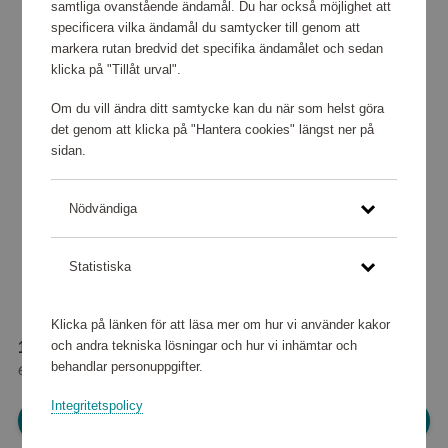
samtliga ovanstående ändamål. Du har också möjlighet att
specificera vilka ändamål du samtycker till genom att
markera rutan bredvid det specifika ändamålet och sedan
klicka på "Tillåt urval".
Om du vill ändra ditt samtycke kan du när som helst göra
det genom att klicka på "Hantera cookies" längst ner på
sidan.
Nödvändiga
Statistiska
Klicka på länken för att läsa mer om hur vi använder kakor
och andra tekniska lösningar och hur vi inhämtar och
154 800 poäng
behandlar personuppgifter.
eller
1 935 kr
Integritetspolicy
Logga in för att kunna handla