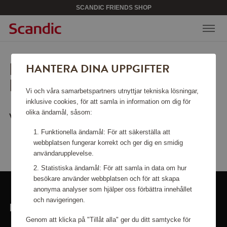
SCANDIC FRIENDS SHOP
LEDSEN, SIDAN KAN INTE
HANTERA DINA UPPGIFTER
HITTAS.
Vi och våra samarbetspartners utnyttjar tekniska lösningar,
inklusive cookies, för att samla in information om dig för
olika ändamål, såsom:
Vill du gå tillbaka till
startsidan
?
Funktionella ändamål: För att säkerställa att
webbplatsen fungerar korrekt och ger dig en smidig
användarupplevelse.
Statistiska ändamål: För att samla in data om hur
besökare använder webbplatsen och för att skapa
anonyma analyser som hjälper oss förbättra innehållet
och navigeringen.
LÄNKAR
Genom att klicka på "Tillåt alla" ger du ditt samtycke för