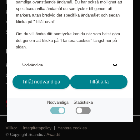
samtliga ovanstående ändamål. Du har också möjlighet att
Hem
specificera vilka ändamål du samtycker till genom att
Kategorier
markera rutan bredvid det specifika ändamålet och sedan
klicka på "Tillåt urval".
Varumärken
Sök i sortimentet
Om du vill ändra ditt samtycke kan du när som helst göra
det genom att klicka på "Hantera cookies" längst ner på
sidan.
BEHÖVER DU HJÄLP?
Kundservice
Nödvändiga
Om Scandic Friends
Tillåt nödvändiga
Tillåt alla
Statistiska
Tillbaka till scandichotels.se
Klicka på länken för att läsa mer om hur vi använder kakor
Nödvändiga
Statistiska
och andra tekniska lösningar och hur vi inhämtar och
behandlar personuppgifter.
Integritetspolicy
Villkor
Integritetspolicy
Hantera cookies
© Copyright Scandic /
Awardit