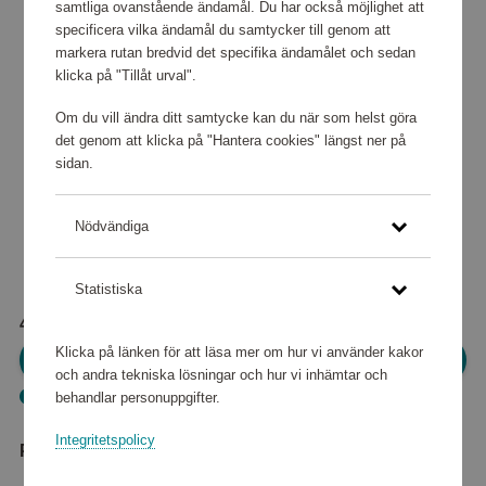
samtliga ovanstående ändamål. Du har också möjlighet att
specificera vilka ändamål du samtycker till genom att
markera rutan bredvid det specifika ändamålet och sedan
klicka på "Tillåt urval".
Om du vill ändra ditt samtycke kan du när som helst göra
det genom att klicka på "Hantera cookies" längst ner på
sidan.
Nödvändiga
Statistiska
4 400 poäng
Klicka på länken för att läsa mer om hur vi använder kakor
Logga in för att kunna handla
och andra tekniska lösningar och hur vi inhämtar och
Denna produkten kan endast betalas med poäng
behandlar personuppgifter.
Integritetspolicy
Produktbeskrivning