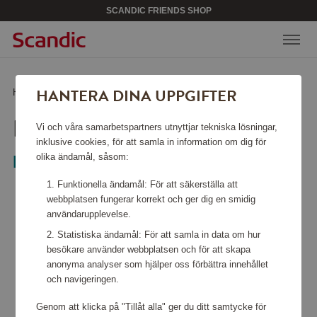
SCANDIC FRIENDS SHOP
HANTERA DINA UPPGIFTER
Hem
/
Presentkort
/
Lotter & Spel
/
Dubbeltriss
DUBBELTRISS
Vi och våra samarbetspartners utnyttjar tekniska lösningar,
inklusive cookies, för att samla in information om dig för
olika ändamål, såsom:
Presentkort
Funktionella ändamål: För att säkerställa att
webbplatsen fungerar korrekt och ger dig en smidig
användarupplevelse.
Statistiska ändamål: För att samla in data om hur
besökare använder webbplatsen och för att skapa
anonyma analyser som hjälper oss förbättra innehållet
och navigeringen.
Genom att klicka på "Tillåt alla" ger du ditt samtycke för