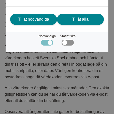
DubbelTriss – en lott som ger dig möjlighet att vinna på
flera olika sätt och just nu är den kryddad med extra
många vinster. Du kan vinna mellan 60 kronor och 1 000
Tillåt nödvändiga
Tillåt alla
000 kronor genom att få tre lika belopp. På den här lotten
finns det fyra möjliga vinstkombinationer och chans till tre
vinster på samma lott.
Nödvändiga
Statistiska
Vid köp av denna produkt mailas en värdekod till din
angivna e-postadress. Du kan sedan välja att lösa in
värdekoden hos ett Svenska Spel ombud och hämta ut
din trisslott – eller skrapa den direkt i inloggat läge på din
mobil, surfplatta, eller dator. Vänligen kontrollera din e-
postadress noga då värdekoden levereras via e-post.
Alla värdekoder är giltiga i minst sex månader. Den exakta
giltighetstiden kan du se när du får värdekoden via e-post
efter att du slutfört din beställning.
Observera att ångerrätten inte gäller för beställningar av