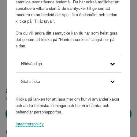
samtliga ovanstående ändamål. Du har också möjlighet att
specificera vilka ändamål du samtycker till genom att
markera rutan bredvid det specifika ändamålet och sedan
klicka på "Tillåt urval".
Om du vill ändra ditt samtycke kan du när som helst göra
det genom att klicka på "Hantera cookies" längst ner på
sidan.
Nödvändiga
Statistiska
28 960 poäng
eller
362 kr
Klicka på länken för att läsa mer om hur vi använder kakor
och andra tekniska lösningar och hur vi inhämtar och
behandlar personuppgifter.
Logga in för att kunna handla
Integritetspolicy
Produktbeskrivning