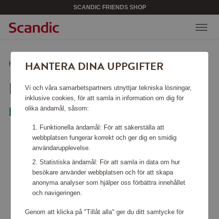
SCANDIC FRIENDS SHOP
HANTERA DINA UPPGIFTER
Hem
/
Kökstillbehör
/
Övriga kökstillbehör
/
Emy Pappershållare
EMY PAPPERSHÅLLARE
Vi och våra samarbetspartners utnyttjar tekniska lösningar,
inklusive cookies, för att samla in information om dig för
olika ändamål, såsom:
Bloomingville
Funktionella ändamål: För att säkerställa att
webbplatsen fungerar korrekt och ger dig en smidig
användarupplevelse.
Statistiska ändamål: För att samla in data om hur
besökare använder webbplatsen och för att skapa
anonyma analyser som hjälper oss förbättra innehållet
och navigeringen.
Genom att klicka på "Tillåt alla" ger du ditt samtycke för