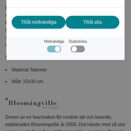
Pappershållaren Emy är tillverkat av marmor för en
sofistikerad look som kommer att göra sig bra både på
Tillåt nödvändiga
Tillåt alla
köksbordet och det uppdukade middagsbordet En enkel
men elegant pappershållare som inte bara gör jobbet med
att hålla ditt hushållspapper men fungerar som en fin liten
Nödvändiga
Statistiska
dekoration på bordet också.
Specifikationer:
Material: Marmor.
Mått: 15x30 cm.
Driven av en fascination för nordisk stil och boende,
etablerades Bloomingville år 2000. Det hände med så stor