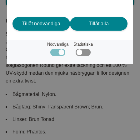
Logga in för att kunna handla
Produktbeskrivning
Tillåt nödvändiga
Tillåt alla
Solglasögonen Ray-Ban Erika RB4171 är den perfekta
accessoaren som fulländar vilken look som helst.
Nödvändiga
Statistiska
Glasögonen Ray-Ban Erika får din look att sticka ut i
mängden. Den överdimensionerade formen hos
solglasögonen Round ger extra täckning och ett 100 %
UV-skydd medan den mjuka näsbryggan tillför designen
en extra twist.
Bågmaterial: Nylon.
Bågfärg: Shiny Transparent Brown; Brun.
Linser: Brun Tonad.
Form: Phantos.