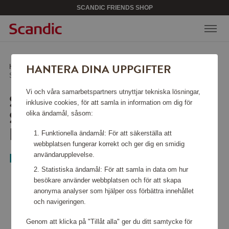
SCANDIC FRIENDS SHOP
HANTERA DINA UPPGIFTER
Hem
/
Skönhet & accessoarer
/
Solglasögon
/
Solglasögon Erika Shiny Transparent Brown
Vi och våra samarbetspartners utnyttjar tekniska lösningar,
SOLGLASÖGON ERIKA
inklusive cookies, för att samla in information om dig för
SHINY TRANSPARENT
olika ändamål, såsom:
BROWN
Funktionella ändamål: För att säkerställa att
webbplatsen fungerar korrekt och ger dig en smidig
användarupplevelse.
Ray-Ban
Statistiska ändamål: För att samla in data om hur
besökare använder webbplatsen och för att skapa
anonyma analyser som hjälper oss förbättra innehållet
och navigeringen.
Genom att klicka på "Tillåt alla" ger du ditt samtycke för