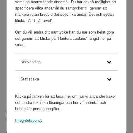
samtliga ovanstående ändamål. Du har också möjlighet att
specificera vilka ändamål du samtycker till genom att
markera rutan bredvid det specifika ändamålet och sedan
klicka på "Tillåt urval".
Om du vill ändra ditt samtycke kan du när som helst göra
det genom att klicka på "Hantera cookies" längst ner på
sidan.
Nödvändiga
Statistiska
Klicka på länken för att läsa mer om hur vi använder kakor
och andra tekniska lösningar och hur vi inhämtar och
behandlar personuppgifter.
123 520 poäng
eller
1 544 kr
Integritetspolicy