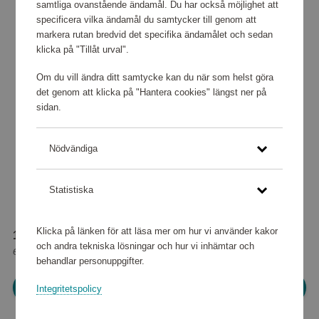
samtliga ovanstående ändamål. Du har också möjlighet att
specificera vilka ändamål du samtycker till genom att
markera rutan bredvid det specifika ändamålet och sedan
klicka på "Tillåt urval".
Om du vill ändra ditt samtycke kan du när som helst göra
det genom att klicka på "Hantera cookies" längst ner på
sidan.
Nödvändiga
Statistiska
Klicka på länken för att läsa mer om hur vi använder kakor
15 280 poäng
och andra tekniska lösningar och hur vi inhämtar och
eller
191 kr
behandlar personuppgifter.
Logga in för att kunna handla
Integritetspolicy