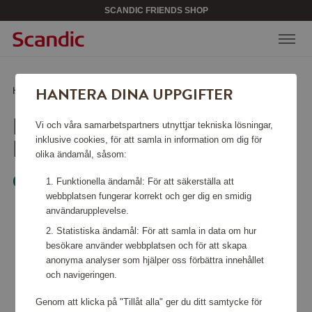
SCANDIC FRIENDS SHOP
HANTERA DINA UPPGIFTER
Hem
/
Hemelektronik
/
Personvård
/
eTag Smart Tracker 1-pack
ETAG SMART TRACKER 1-
Vi och våra samarbetspartners utnyttjar tekniska lösningar,
PACK
inklusive cookies, för att samla in information om dig för
olika ändamål, såsom:
GP Batteries
Funktionella ändamål: För att säkerställa att
webbplatsen fungerar korrekt och ger dig en smidig
användarupplevelse.
Statistiska ändamål: För att samla in data om hur
besökare använder webbplatsen och för att skapa
anonyma analyser som hjälper oss förbättra innehållet
och navigeringen.
Genom att klicka på "Tillåt alla" ger du ditt samtycke för