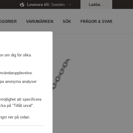
Leverera till
:
Sweden
Laddar...
EGORIER
VARUMÄRKEN
SÖK
FRÅGOR & SVAR
on om dig för olika
användarupplevelse.
kapa anonyma analyser
möjlighet att specificera
a på "Tillåt urval".
ngst ner på sidan.