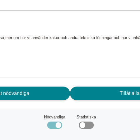
alsbandet lyfter vilken outfit
ge är perfekt som ett
tcha det tillsammans med våra
läsa mer om hur vi använder kakor och andra tekniska lösningar och hur vi in
ook eller låta halsbandet prata
d
 cm
låt nödvändiga
Tillåt alla
Nödvändiga
Statistiska