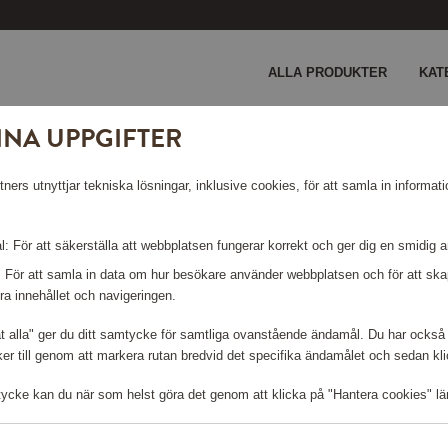
ALLA PRODUKTER
KAT
INA UPPGIFTER
ite Rodium Crystal
ers utnyttjar tekniska lösningar, inklusive cookies, för att samla in informati
ITE RODIUM
: För att säkerställa att webbplatsen fungerar korrekt och ger dig en smidig 
: För att samla in data om hur besökare använder webbplatsen och för att s
ra innehållet och navigeringen.
åt alla" ger du ditt samtycke för samtliga ovanstående ändamål. Du har också 
r till genom att markera rutan bredvid det specifika ändamålet och sedan klick
Logga in för att kunna handla
tycke kan du när som helst göra det genom att klicka på "Hantera cookies" lä