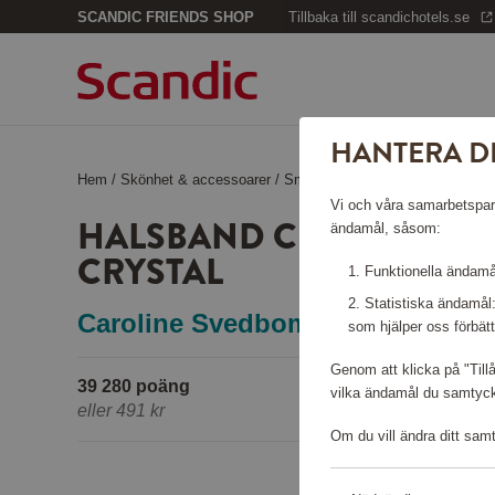
SCANDIC FRIENDS SHOP
Tillbaka till scandichotels.se
HANTERA D
Hem
/
Skönhet & accessoarer
/
Smycken
/
Halsband Classic Pet
Vi och våra samarbetspartn
HALSBAND CLASSIC PET
ändamål, såsom:
CRYSTAL
Funktionella ändamål
Statistiska ändamål
Caroline Svedbom
som hjälper oss förbätt
Genom att klicka på "Till
39 280 poäng
vilka ändamål du samtycke
eller
491 kr
Om du vill ändra ditt sam