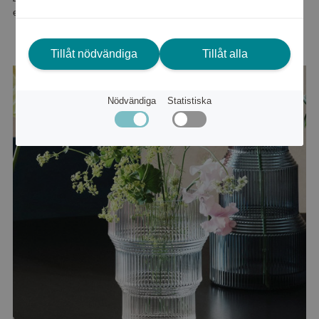
eller
568 kr
Tillåt nödvändiga
Tillåt alla
Nödvändiga
Statistiska