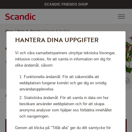
SCANDIC FRIENDS SHOP
Hem
/
Hem & design
/
Vaser & krukor
HANTERA DINA UPPGIFTER
VASER & KRUKOR
Vi och våra samarbetspartners utnyttjar tekniska lösningar,
inklusive cookies, för att samla in information om dig för
Visar 12 produkter
olika ändamål, såsom:
Funktionella ändamål: För att säkerställa att
webbplatsen fungerar korrekt och ger dig en smidig
användarupplevelse.
Alla filter
Sortera
Statistiska ändamål: För att samla in data om hur
besökare använder webbplatsen och för att skapa
anonyma analyser som hjälper oss förbättra innehållet
och navigeringen.
Genom att klicka på "Tillåt alla" ger du ditt samtycke för