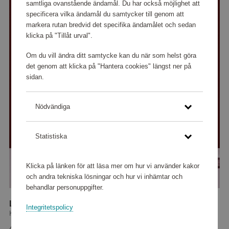
samtliga ovanstående ändamål. Du har också möjlighet att
specificera vilka ändamål du samtycker till genom att
markera rutan bredvid det specifika ändamålet och sedan
klicka på "Tillåt urval".
Om du vill ändra ditt samtycke kan du när som helst göra
det genom att klicka på "Hantera cookies" längst ner på
sidan.
Nödvändiga
Statistiska
Klicka på länken för att läsa mer om hur vi använder kakor
och andra tekniska lösningar och hur vi inhämtar och
behandlar personuppgifter.
Limelight Rosvas 230 mm
Integritetspolicy
Kosta Boda
45 440 poäng