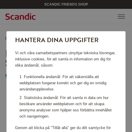
SCANDIC FRIENDS SHOP
HANTERA DINA UPPGIFTER
Hem
/
Hemelektronik
/
Städmaskiner
/
Innovac Modo, HS3-SD
INNOVAC MODO, HS3-
Vi och våra samarbetspartners utnyttjar tekniska lösningar,
SD
inklusive cookies, för att samla in information om dig för
olika ändamål, såsom:
Wilfa
Funktionella ändamål: För att säkerställa att
webbplatsen fungerar korrekt och ger dig en smidig
användarupplevelse.
Statistiska ändamål: För att samla in data om hur
besökare använder webbplatsen och för att skapa
anonyma analyser som hjälper oss förbättra innehållet
och navigeringen.
Genom att klicka på "Tillåt alla" ger du ditt samtycke för