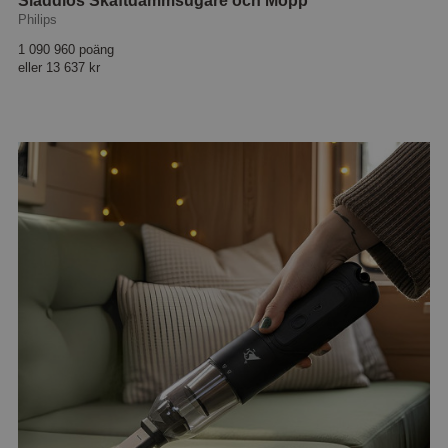
Sladdlös Skaftdammsugare och Mopp
Philips
1 090 960 poäng
eller
13 637 kr