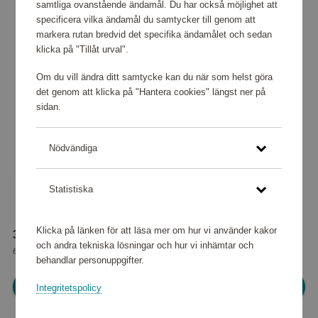
samtliga ovanstående ändamål. Du har också möjlighet att
specificera vilka ändamål du samtycker till genom att
markera rutan bredvid det specifika ändamålet och sedan
klicka på "Tillåt urval".
Om du vill ändra ditt samtycke kan du när som helst göra
det genom att klicka på "Hantera cookies" längst ner på
sidan.
Nödvändiga
Statistiska
Klicka på länken för att läsa mer om hur vi använder kakor
308 960 poäng
och andra tekniska lösningar och hur vi inhämtar och
eller
3 862 kr
behandlar personuppgifter.
Logga in för att kunna handla
Integritetspolicy