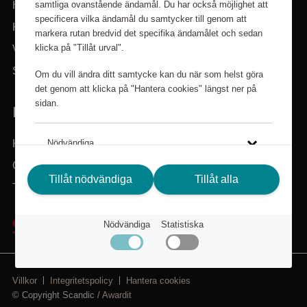
samtliga ovanstående ändamål. Du har också möjlighet att
Hem
specificera vilka ändamål du samtycker till genom att
Kategorier
markera rutan bredvid det specifika ändamålet och sedan
klicka på "Tillåt urval".
Varumärken
Sök i sortimentet
Om du vill ändra ditt samtycke kan du när som helst göra
det genom att klicka på "Hantera cookies" längst ner på
sidan.
BEHÖVER DU HJÄLP?
Kundservice
Nödvändiga
Om Scandic Friends
Tillåt nödvändiga
Tillåt alla
Statistiska
Tillbaka till scandichotels.se
Klicka på länken för att läsa mer om hur vi använder kakor
Nödvändiga
Statistiska
och andra tekniska lösningar och hur vi inhämtar och
behandlar personuppgifter.
Integritetspolicy
Villkor
Integritetspolicy
Hantera cookies
© Copyright Scandic /
Awardit