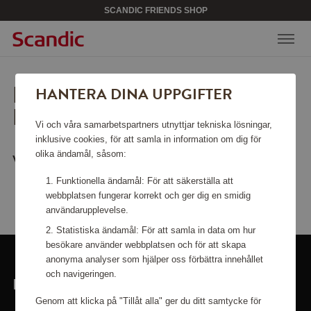
SCANDIC FRIENDS SHOP
LEDSEN, SIDAN KAN INTE
HANTERA DINA UPPGIFTER
HITTAS.
Vi och våra samarbetspartners utnyttjar tekniska lösningar,
inklusive cookies, för att samla in information om dig för
olika ändamål, såsom:
Vill du gå tillbaka till
startsidan
?
Funktionella ändamål: För att säkerställa att
webbplatsen fungerar korrekt och ger dig en smidig
användarupplevelse.
Statistiska ändamål: För att samla in data om hur
besökare använder webbplatsen och för att skapa
anonyma analyser som hjälper oss förbättra innehållet
och navigeringen.
LÄNKAR
Genom att klicka på "Tillåt alla" ger du ditt samtycke för