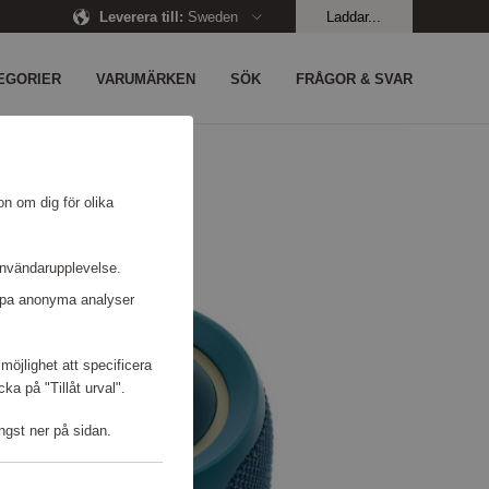
Leverera till
:
Sweden
Laddar...
EGORIER
VARUMÄRKEN
SÖK
FRÅGOR & SVAR
on om dig för olika
användarupplevelse.
kapa anonyma analyser
möjlighet att specificera
a på "Tillåt urval".
ngst ner på sidan.