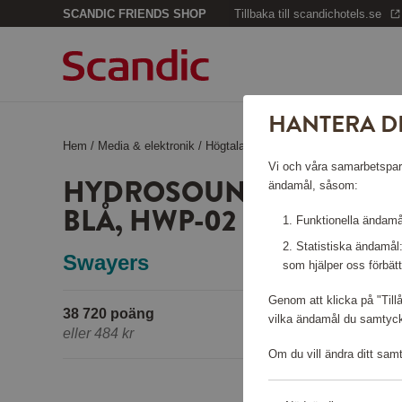
SCANDIC FRIENDS SHOP
Tillbaka till scandichotels.se
HANTERA D
Hem
/
Media & elektronik
/
Högtalare
/
HydroSound Bärbar Högta
Vi och våra samarbetspartn
HYDROSOUND BÄRBAR 
ändamål, såsom:
BLÅ, HWP-02
Funktionella ändamål
Statistiska ändamål
Swayers
som hjälper oss förbätt
Genom att klicka på "Till
38 720 poäng
vilka ändamål du samtycke
eller
484 kr
Om du vill ändra ditt sam