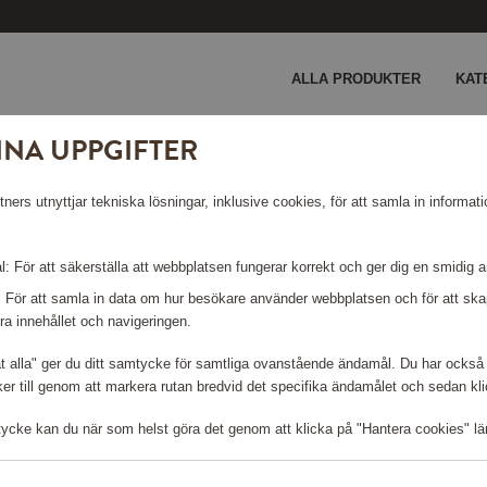
ALLA PRODUKTER
KAT
INA UPPGIFTER
lare Blå, HWP-02
ers utnyttjar tekniska lösningar, inklusive cookies, för att samla in informati
HÖGTALARE
: För att säkerställa att webbplatsen fungerar korrekt och ger dig en smidig 
: För att samla in data om hur besökare använder webbplatsen och för att s
ra innehållet och navigeringen.
åt alla" ger du ditt samtycke för samtliga ovanstående ändamål. Du har också 
r till genom att markera rutan bredvid det specifika ändamålet och sedan klick
Logga in för att kunna handla
tycke kan du när som helst göra det genom att klicka på "Hantera cookies" lä