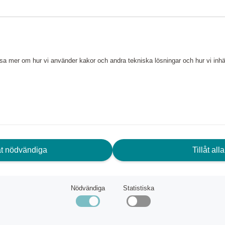
 - ett tekniskt underverk som
kså står emot vatten och damm
r vid poolen, på stranden eller
läsa mer om hur vi använder kakor och andra tekniska lösningar och hur vi in
are utan rädsla för väder eller
låt nödvändiga
Tillåt alla
less stereo).
Nödvändiga
Statistiska