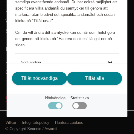
samtliga ovanstående ändamål. Du har också möjlighet att
Hem
specificera vilka ändamål du samtycker till genom att
Kategorier
markera rutan bredvid det specifika ändamålet och sedan
klicka på "Tillåt urval".
Varumärken
Sök i sortimentet
Om du vill ändra ditt samtycke kan du när som helst göra
det genom att klicka på "Hantera cookies" längst ner på
sidan.
BEHÖVER DU HJÄLP?
Kundservice
Nödvändiga
Om Scandic Friends
Tillåt nödvändiga
Tillåt alla
Statistiska
Tillbaka till scandichotels.se
Klicka på länken för att läsa mer om hur vi använder kakor
Nödvändiga
Statistiska
och andra tekniska lösningar och hur vi inhämtar och
behandlar personuppgifter.
Integritetspolicy
Villkor
Integritetspolicy
Hantera cookies
© Copyright Scandic /
Awardit