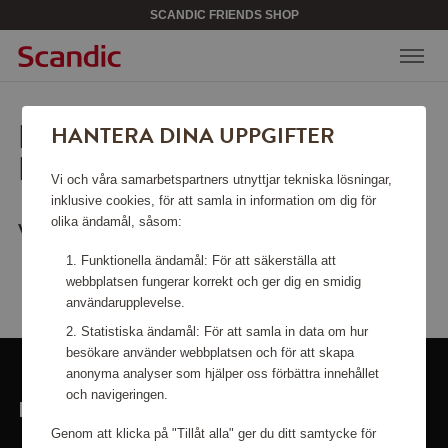
SCANDIC FRIENDS SHOP
LEDSEN, SIDAN KAN INTE
HANTERA DINA UPPGIFTER
HITTAS.
Vi och våra samarbetspartners utnyttjar tekniska lösningar,
inklusive cookies, för att samla in information om dig för
olika ändamål, såsom:
Vill du gå tillbaka till
startsidan
?
Funktionella ändamål: För att säkerställa att
webbplatsen fungerar korrekt och ger dig en smidig
användarupplevelse.
Statistiska ändamål: För att samla in data om hur
besökare använder webbplatsen och för att skapa
anonyma analyser som hjälper oss förbättra innehållet
och navigeringen.
LÄNKAR
Genom att klicka på "Tillåt alla" ger du ditt samtycke för