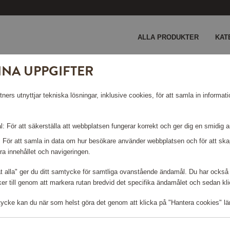
ALLA PRODUKTER
KAT
INA UPPGIFTER
ini Plus
ers utnyttjar tekniska lösningar, inklusive cookies, för att samla in informati
I PLUS
: För att säkerställa att webbplatsen fungerar korrekt och ger dig en smidig 
: För att samla in data om hur besökare använder webbplatsen och för att s
ra innehållet och navigeringen.
Logga in för att kunna handla
åt alla" ger du ditt samtycke för samtliga ovanstående ändamål. Du har också 
r till genom att markera rutan bredvid det specifika ändamålet och sedan klick
tycke kan du när som helst göra det genom att klicka på "Hantera cookies" lä