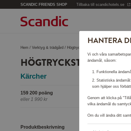
SCANDIC FRIENDS SHOP
Tillbaka till scandichotels.se
HANTERA D
Hem
/
Verktyg & trädgård
/
Högtryckstvättar
/
Högtryckstvätt K M
Vi och våra samarbetspartn
HÖGTRYCKSTVÄTT K MIN
ändamål, såsom:
Funktionella ändamål
Kärcher
Statistiska ändamål
som hjälper oss förbätt
159 200 poäng
Genom att klicka på "Till
eller
1 990 kr
vilka ändamål du samtycke
Om du vill ändra ditt sam
Produktbeskrivning