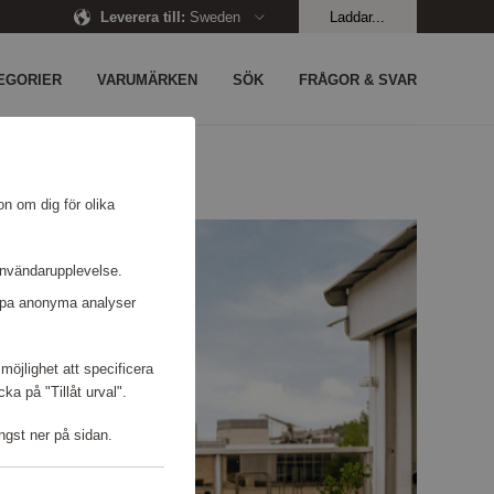
Leverera till
:
Sweden
Laddar...
EGORIER
VARUMÄRKEN
SÖK
FRÅGOR & SVAR
on om dig för olika
användarupplevelse.
kapa anonyma analyser
möjlighet att specificera
a på "Tillåt urval".
ngst ner på sidan.