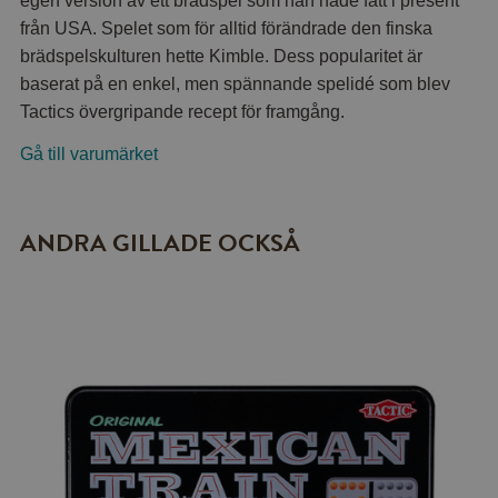
egen version av ett brädspel som han hade fått i present
från USA. Spelet som för alltid förändrade den finska
brädspelskulturen hette Kimble. Dess popularitet är
baserat på en enkel, men spännande spelidé som blev
Tactics övergripande recept för framgång.
Gå till varumärket
ANDRA GILLADE OCKSÅ