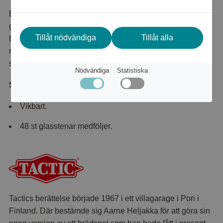
En spelklassiker, där de högklassiga och hållbara delarna
garanterar flera utmanande spelstunder för hela familjen.
Tillåt nödvändiga
Tillåt alla
Brädet är av trä med 48 glasstenar. Kommer i ett
metallfodral som förhindrar att brädet öppnas och
stenarna faller ut.
Nödvändiga
Statistiska
Specifikationer:
Vikbart.
48 st glasstenar medföljer.
Tactics berättelse började 1967 i ett villagarage i Pori i
Finland. Där bestämde sig Aarne Heljakka för att göra sin