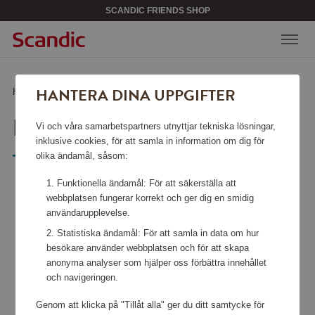
SCANDIC FRIENDS SHOP
HANTERA DINA UPPGIFTER
Hem
/
Sport & fritid
/
Sällskapsspel & böcker
/
Kalaha i trä
KALAHA I TRÄ
Vi och våra samarbetspartners utnyttjar tekniska lösningar,
inklusive cookies, för att samla in information om dig för
olika ändamål, såsom:
Tactic
Funktionella ändamål: För att säkerställa att
webbplatsen fungerar korrekt och ger dig en smidig
användarupplevelse.
Statistiska ändamål: För att samla in data om hur
besökare använder webbplatsen och för att skapa
anonyma analyser som hjälper oss förbättra innehållet
och navigeringen.
Genom att klicka på "Tillåt alla" ger du ditt samtycke för