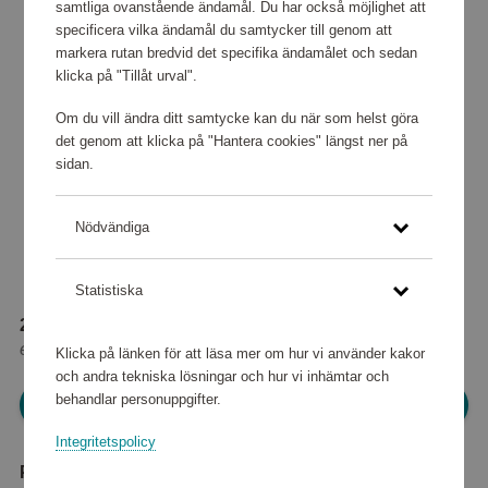
samtliga ovanstående ändamål. Du har också möjlighet att
specificera vilka ändamål du samtycker till genom att
markera rutan bredvid det specifika ändamålet och sedan
klicka på "Tillåt urval".
Om du vill ändra ditt samtycke kan du när som helst göra
det genom att klicka på "Hantera cookies" längst ner på
sidan.
Nödvändiga
Statistiska
20 480 poäng
eller
256 kr
Klicka på länken för att läsa mer om hur vi använder kakor
och andra tekniska lösningar och hur vi inhämtar och
behandlar personuppgifter.
Logga in för att kunna handla
Integritetspolicy
Produktbeskrivning