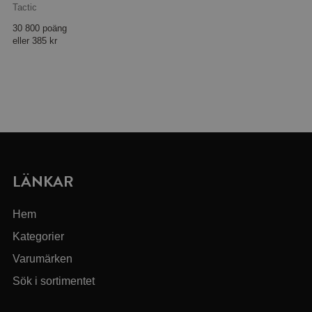
Tactic
30 800 poäng
eller
385 kr
LÄNKAR
Hem
Kategorier
Varumärken
Sök i sortimentet