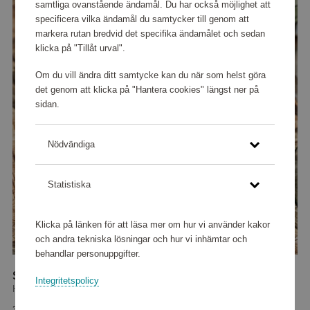
samtliga ovanstående ändamål. Du har också möjlighet att
specificera vilka ändamål du samtycker till genom att
markera rutan bredvid det specifika ändamålet och sedan
klicka på "Tillåt urval".
Om du vill ändra ditt samtycke kan du när som helst göra
det genom att klicka på "Hantera cookies" längst ner på
sidan.
Nödvändiga
Statistiska
Klicka på länken för att läsa mer om hur vi använder kakor
och andra tekniska lösningar och hur vi inhämtar och
behandlar personuppgifter.
Skärbräda Eya Nature
Integritetspolicy
House Doctor
34 400 poäng