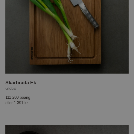
Skärbräda Ek
Global
111 280 poäng
eller
1 391 kr