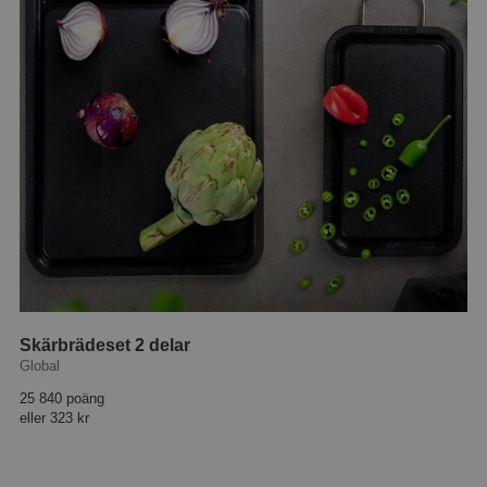
Skärbrädeset 2 delar
Global
25 840 poäng
eller
323 kr