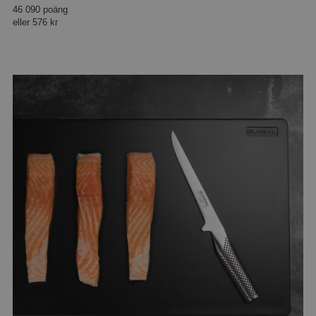
46 090 poäng
eller
576 kr