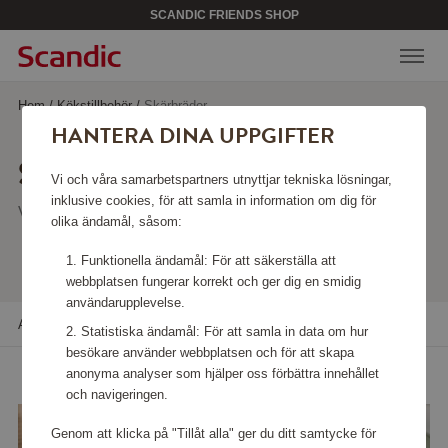
SCANDIC FRIENDS SHOP
Hem
/
Kökstillbehör
/
Skärbrädor
HANTERA DINA UPPGIFTER
SKÄRBRÄDOR
Vi och våra samarbetspartners utnyttjar tekniska lösningar,
inklusive cookies, för att samla in information om dig för
Visar 13 produkter
olika ändamål, såsom:
Funktionella ändamål: För att säkerställa att
webbplatsen fungerar korrekt och ger dig en smidig
användarupplevelse.
Alla filter
Sortera
Statistiska ändamål: För att samla in data om hur
besökare använder webbplatsen och för att skapa
anonyma analyser som hjälper oss förbättra innehållet
och navigeringen.
Genom att klicka på "Tillåt alla" ger du ditt samtycke för