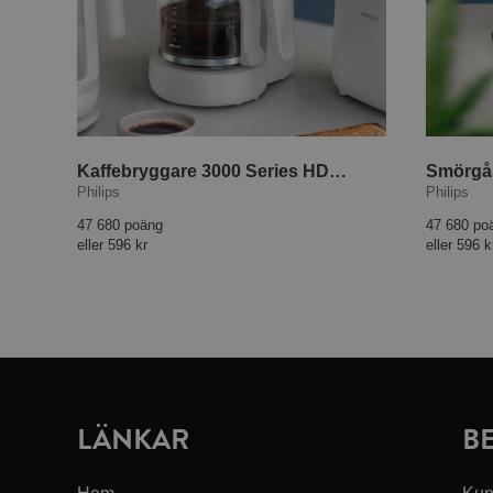
Kaffebryggare 3000 Series HD7411/00
Philips
Philips
47 680 poäng
47 680 po
eller
596 kr
eller
596 k
LÄNKAR
B