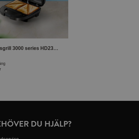
Smörgåsgrill 3000 series HD2331/90
äng
r
EHÖVER DU HJÄLP?