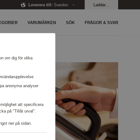
Leverera till
:
Sweden
Laddar...
EGORIER
VARUMÄRKEN
SÖK
FRÅGOR & SVAR
on om dig för olika
användarupplevelse.
kapa anonyma analyser
möjlighet att specificera
a på "Tillåt urval".
ngst ner på sidan.