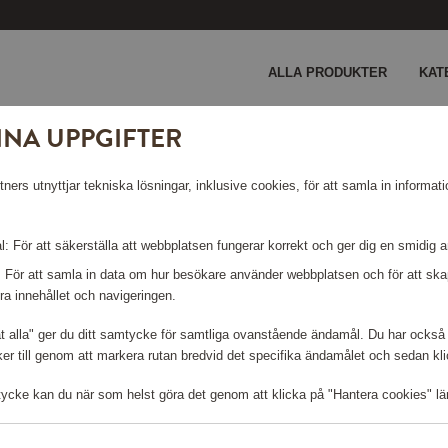
ALLA PRODUKTER
KAT
INA UPPGIFTER
ion 1,7L HD9351/90
ers utnyttjar tekniska lösningar, inklusive cookies, för att samla in informati
LLECTION
: För att säkerställa att webbplatsen fungerar korrekt och ger dig en smidig 
: För att samla in data om hur besökare använder webbplatsen och för att s
ra innehållet och navigeringen.
åt alla" ger du ditt samtycke för samtliga ovanstående ändamål. Du har också 
r till genom att markera rutan bredvid det specifika ändamålet och sedan klick
Logga in för att kunna handla
tycke kan du när som helst göra det genom att klicka på "Hantera cookies" lä