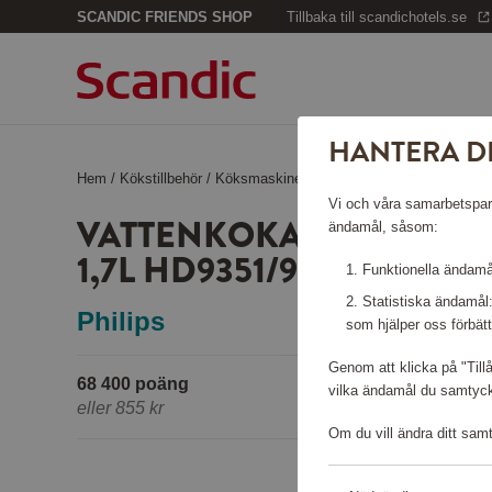
SCANDIC FRIENDS SHOP
Tillbaka till scandichotels.se
HANTERA D
Hem
/
Kökstillbehör
/
Köksmaskiner
/
Vattenkokare Viva Collect
Vi och våra samarbetspartn
VATTENKOKARE VIVA CO
ändamål, såsom:
1,7L HD9351/90
Funktionella ändamål
Statistiska ändamål
Philips
som hjälper oss förbätt
Genom att klicka på "Till
68 400 poäng
vilka ändamål du samtycke
eller
855 kr
Om du vill ändra ditt sam