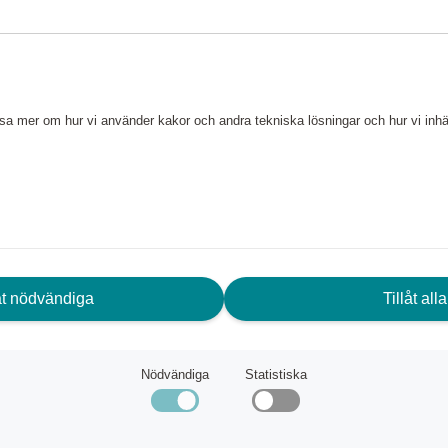
klassat rostfritt stål för lång
rfarenhet och kunskaper av
aren med lång livslängd.
läsa mer om hur vi använder kakor och andra tekniska lösningar och hur vi in
låt nödvändiga
Tillåt alla
Nödvändiga
Statistiska