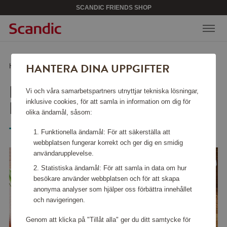
SCANDIC FRIENDS SHOP
HANTERA DINA UPPGIFTER
Hem
/
Kökstillbehör
/
Köksknivar
/
Knivset Comfort 5 delar
KNIVSET COMFORT 5
Vi och våra samarbetspartners utnyttjar tekniska lösningar,
DELAR
inklusive cookies, för att samla in information om dig för
olika ändamål, såsom:
Tefal
Funktionella ändamål: För att säkerställa att
webbplatsen fungerar korrekt och ger dig en smidig
användarupplevelse.
Statistiska ändamål: För att samla in data om hur
besökare använder webbplatsen och för att skapa
anonyma analyser som hjälper oss förbättra innehållet
och navigeringen.
Genom att klicka på "Tillåt alla" ger du ditt samtycke för