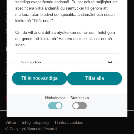
samtliga ovanstående ändamål. Du har också möjlighet att
Hem
specificera vilka ändamål du samtycker till genom att
Kategorier
markera rutan bredvid det specifika ändamålet och sedan
klicka på "Tillåt urval".
Varumärken
Sök i sortimentet
Om du vill ändra ditt samtycke kan du när som helst göra
det genom att klicka på "Hantera cookies" längst ner på
sidan.
BEHÖVER DU HJÄLP?
Kundservice
Nödvändiga
Om Scandic Friends
Tillåt nödvändiga
Tillåt alla
Statistiska
Tillbaka till scandichotels.se
Klicka på länken för att läsa mer om hur vi använder kakor
Nödvändiga
Statistiska
och andra tekniska lösningar och hur vi inhämtar och
behandlar personuppgifter.
Integritetspolicy
Villkor
Integritetspolicy
Hantera cookies
© Copyright Scandic /
Awardit