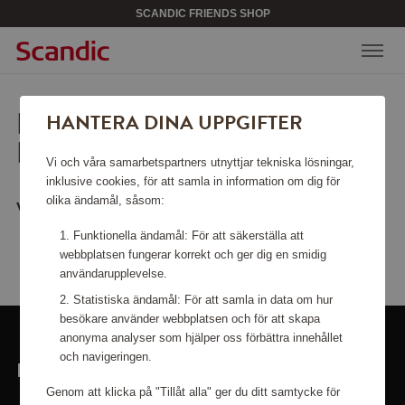
SCANDIC FRIENDS SHOP
LEDSEN, SIDAN KAN INTE
HANTERA DINA UPPGIFTER
HITTAS.
Vi och våra samarbetspartners utnyttjar tekniska lösningar,
inklusive cookies, för att samla in information om dig för
olika ändamål, såsom:
Vill du gå tillbaka till
startsidan
?
Funktionella ändamål: För att säkerställa att
webbplatsen fungerar korrekt och ger dig en smidig
användarupplevelse.
Statistiska ändamål: För att samla in data om hur
besökare använder webbplatsen och för att skapa
anonyma analyser som hjälper oss förbättra innehållet
och navigeringen.
LÄNKAR
Genom att klicka på "Tillåt alla" ger du ditt samtycke för