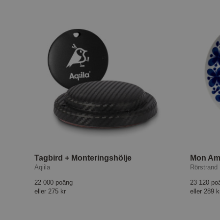
Tagbird + Monteringshölje
Mon Ami
Aqiila
Rörstrand
22 000 poäng
23 120 po
eller
275 kr
eller
289 k