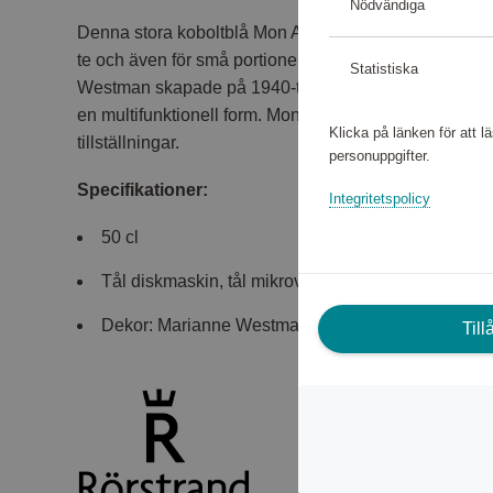
Nödvändiga
Denna stora koboltblå Mon Amie-tekopp (50 cl) med öra
te och även för små portioner soppa. Motivet med en
Statistiska
Westman skapade på 1940-talet illustrerar moderna 
en multifunktionell form. Mon Amie är ännu i full blom
Klicka på länken för att 
tillställningar.
personuppgifter.
Specifikationer:
Integritetspolicy
50 cl
Tål diskmaskin, tål mikrovågs ugn & ugnseldfast up
Dekor: Marianne Westman
Til