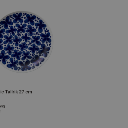
e Tallrik 27 cm
äng
r