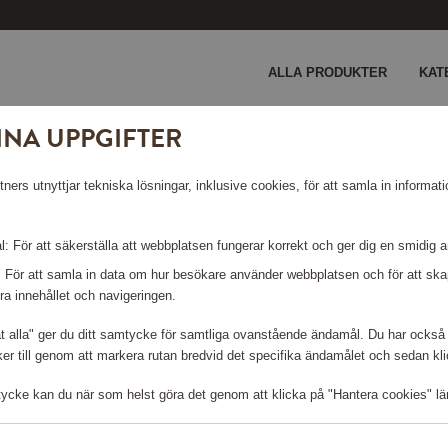
ALLA PRODUKTER
KAT
INA UPPGIFTER
ers utnyttjar tekniska lösningar, inklusive cookies, för att samla in informati
L
: För att säkerställa att webbplatsen fungerar korrekt och ger dig en smidig 
: För att samla in data om hur besökare använder webbplatsen och för att s
ra innehållet och navigeringen.
Logga in för att kunna handla
åt alla" ger du ditt samtycke för samtliga ovanstående ändamål. Du har också 
r till genom att markera rutan bredvid det specifika ändamålet och sedan klick
tycke kan du när som helst göra det genom att klicka på "Hantera cookies" lä