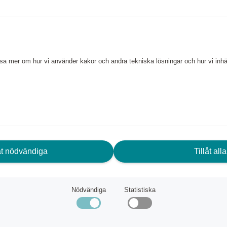
 är det nostalgiska valet för
 skvattram som Marianne
former. Den stora muggen har
ning och lyser upp alla
läsa mer om hur vi använder kakor och andra tekniska lösningar och hur vi in
p till 250°C. Kan frysas
låt nödvändiga
Tillåt alla
Nödvändiga
Statistiska