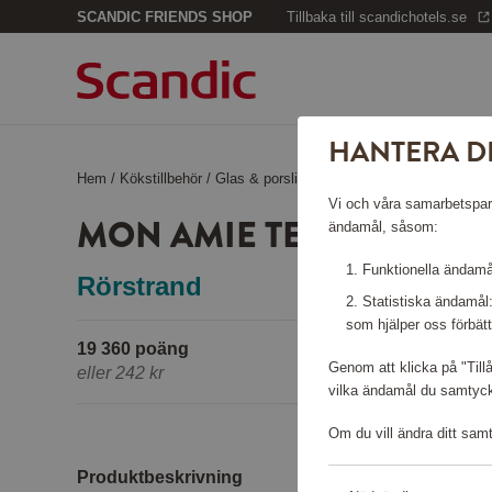
SCANDIC FRIENDS SHOP
Tillbaka till scandichotels.se
HANTERA D
Hem
/
Kökstillbehör
/
Glas & porslin
/
Mon Amie Tekopp 50 cl
Vi och våra samarbetspartn
MON AMIE TEKOPP 50 C
ändamål, såsom:
Funktionella ändamål
Rörstrand
Statistiska ändamål
som hjälper oss förbätt
19 360 poäng
Genom att klicka på "Till
eller
242 kr
vilka ändamål du samtycke
Om du vill ändra ditt sam
Produktbeskrivning