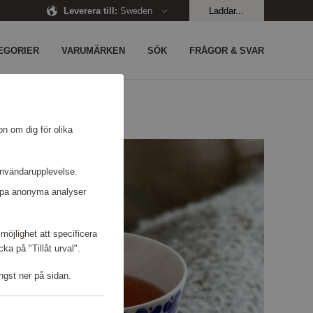
Leverera till
:
Sweden
Laddar...
EGORIER
VARUMÄRKEN
SÖK
FRÅGOR & SVAR
on om dig för olika
användarupplevelse.
kapa anonyma analyser
möjlighet att specificera
a på "Tillåt urval".
ngst ner på sidan.