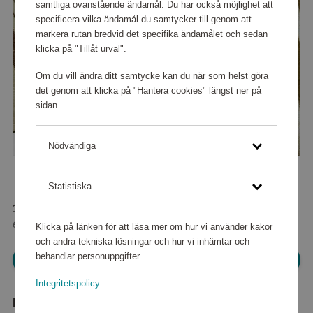
samtliga ovanstående ändamål. Du har också möjlighet att
specificera vilka ändamål du samtycker till genom att
markera rutan bredvid det specifika ändamålet och sedan
klicka på "Tillåt urval".
Om du vill ändra ditt samtycke kan du när som helst göra
det genom att klicka på "Hantera cookies" längst ner på
sidan.
Nödvändiga
Statistiska
16 480 poäng
eller
206 kr
Klicka på länken för att läsa mer om hur vi använder kakor
och andra tekniska lösningar och hur vi inhämtar och
behandlar personuppgifter.
Logga in för att kunna handla
Integritetspolicy
Produktbeskrivning