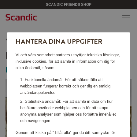
SCANDIC FRIENDS SHOP
HANTERA DINA UPPGIFTER
Hem
/
Väskor & tillbehör
/
Necessärer
/
Necessär Green
NECESSÄR GREEN
Vi och våra samarbetspartners utnyttjar tekniska lösningar,
inklusive cookies, för att samla in information om dig för
olika ändamål, såsom:
Meraki
Funktionella ändamål: För att säkerställa att
webbplatsen fungerar korrekt och ger dig en smidig
användarupplevelse.
Statistiska ändamål: För att samla in data om hur
besökare använder webbplatsen och för att skapa
anonyma analyser som hjälper oss förbättra innehållet
och navigeringen.
Genom att klicka på "Tillåt alla" ger du ditt samtycke för