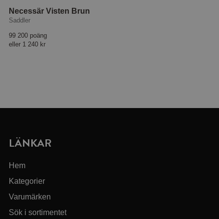
Necessär Visten Brun
Saddler
99 200 poäng
eller
1 240 kr
LÄNKAR
Hem
Kategorier
Varumärken
Sök i sortimentet