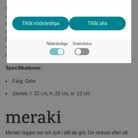
Organisera toalettartiklarna med stil med denna eleganta
gröna toalettväska, tillverkad av Oeko-Tex-certifierad
Tillåt nödvändiga
Tillåt alla
bomull. Utmärkt för både resor och vardagsbruk erbjuder
den en elegant lösning med en känsla av sofistikering.
Den kompakta men rymliga utformningen säkerställer att
Nödvändiga
Statistiska
dina väsentligheter alltid finns inom räckhåll- Oeko-Tex-
certifierad bomull. Passar perfekt för resor.
Specifikationer:
Färg: Grön
Storlek: l: 32 cm, h: 22 cm, w: 12 cm
Meraki lägger ner sin själ i allt de gör. De strävar efter att