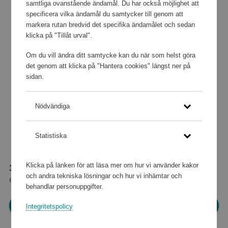
samtliga ovanstående ändamål. Du har också möjlighet att
specificera vilka ändamål du samtycker till genom att
markera rutan bredvid det specifika ändamålet och sedan
klicka på "Tillåt urval".
Om du vill ändra ditt samtycke kan du när som helst göra
det genom att klicka på "Hantera cookies" längst ner på
sidan.
Nödvändiga
Statistiska
Klicka på länken för att läsa mer om hur vi använder kakor
30 800 poäng
och andra tekniska lösningar och hur vi inhämtar och
eller
385 kr
behandlar personuppgifter.
Logga in för att kunna handla
Integritetspolicy