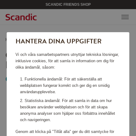
SCANDIC FRIENDS SHOP
HANTERA DINA UPPGIFTER
Hem
/
Kökstillbehör
/
Glas & porslin
/
Ölglas Beer Lager 4-pack
ÖLGLAS BEER LAGER 4-
Vi och våra samarbetspartners utnyttjar tekniska lösningar,
PACK
inklusive cookies, för att samla in information om dig för
olika ändamål, såsom:
Orrefors
Funktionella ändamål: För att säkerställa att
webbplatsen fungerar korrekt och ger dig en smidig
användarupplevelse.
Statistiska ändamål: För att samla in data om hur
besökare använder webbplatsen och för att skapa
anonyma analyser som hjälper oss förbättra innehållet
och navigeringen.
Genom att klicka på "Tillåt alla" ger du ditt samtycke för