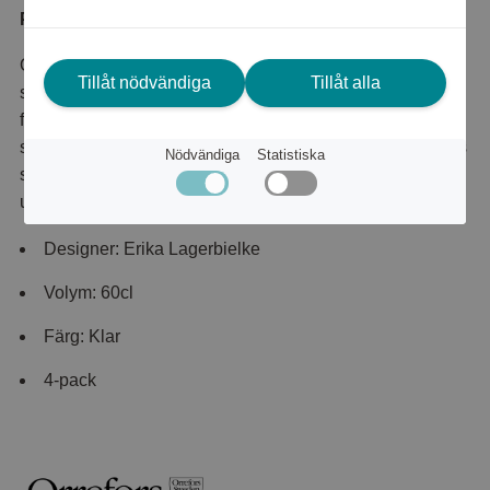
Produktbeskrivning
Ölglaset Beer Lager tillhör Erika Lagerbielke's serie Beer
Tillåt nödvändiga
Tillåt alla
som består av ölglas för finsmakaren såväl som för
festprissen. Glas som låter ölet spela sin egen melodi och
släppa fram alla de fantastiska smaktoner det bär på. Glas
Nödvändiga
Statistiska
som gör att du inte längre nöjer dig med ”en stor stark”
utan något så mycket bättre.
Designer: Erika Lagerbielke
Volym: 60cl
Färg: Klar
4-pack