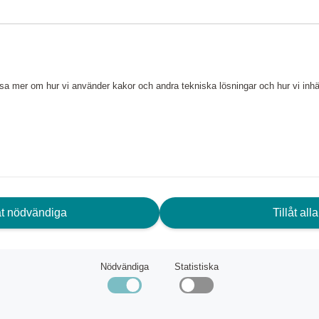
läsa mer om hur vi använder kakor och andra tekniska lösningar och hur vi in
EHÖVER DU HJÄLP?
låt nödvändiga
Tillåt alla
dservice
Nödvändiga
Statistiska
Scandic Friends
baka till scandichotels.se