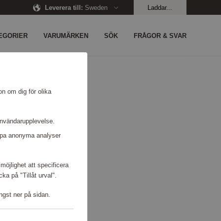
Leverera till
:
Sweden
Laddar...
EGORIER
VARUMÄRKEN
SÖK
FRÅGOR & SVAR
on om dig för olika
användarupplevelse.
kapa anonyma analyser
möjlighet att specificera
a på "Tillåt urval".
ngst ner på sidan.