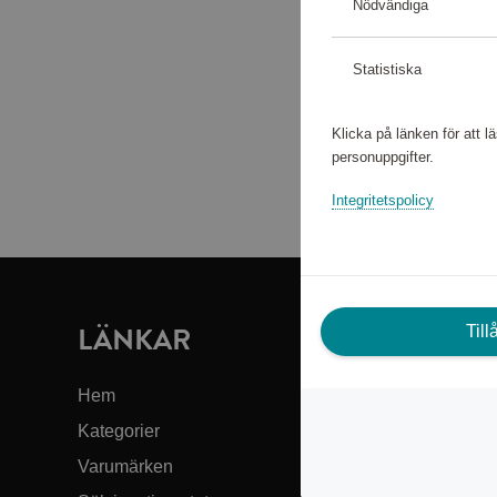
Nödvändiga
Statistiska
Klicka på länken för att 
personuppgifter.
Integritetspolicy
LÄNKAR
B
Til
Hem
Kun
Kategorier
Om 
Varumärken
Till