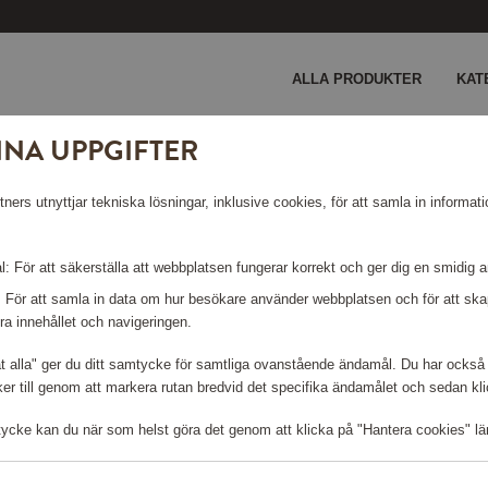
ALLA PRODUKTER
KAT
INA UPPGIFTER
AN INTE HITTAS.
ers utnyttjar tekniska lösningar, inklusive cookies, för att samla in informati
: För att säkerställa att webbplatsen fungerar korrekt och ger dig en smidig 
: För att samla in data om hur besökare använder webbplatsen och för att s
ra innehållet och navigeringen.
åt alla" ger du ditt samtycke för samtliga ovanstående ändamål. Du har också 
r till genom att markera rutan bredvid det specifika ändamålet och sedan klick
tycke kan du när som helst göra det genom att klicka på "Hantera cookies" lä