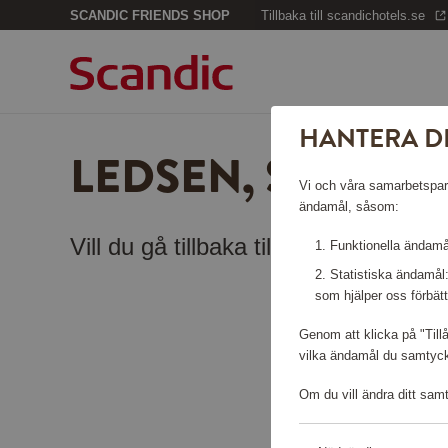
SCANDIC FRIENDS SHOP
Tillbaka till scandichotels.se
HANTERA D
LEDSEN, SIDAN K
Vi och våra samarbetspartn
ändamål, såsom:
Vill du gå tillbaka till
startsidan
?
Funktionella ändamål
Statistiska ändamål
som hjälper oss förbätt
Genom att klicka på "Till
vilka ändamål du samtycke
Om du vill ändra ditt sam