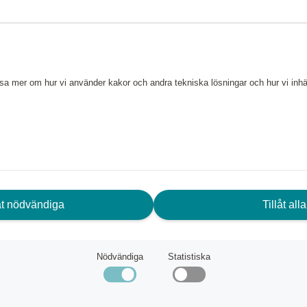
iellt stenutseende kan perfekt
nter.
läsa mer om hur vi använder kakor och andra tekniska lösningar och hur vi in
låt nödvändiga
Tillåt alla
Nödvändiga
Statistiska
de till interiör och exteriör
ötter i Österrike och med