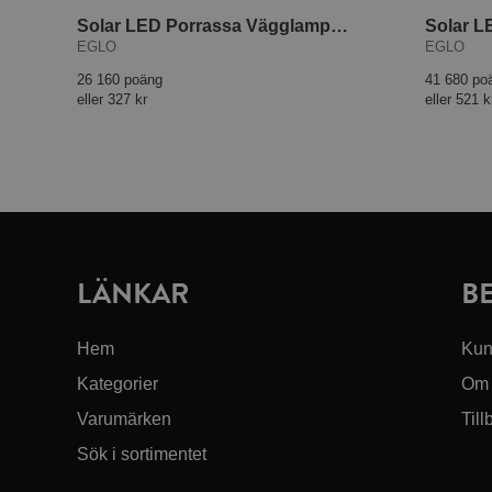
Solar LED Porrassa Vägglampa med sensor
Solar 
EGLO
EGLO
26 160 poäng
41 680 po
eller
327 kr
eller
521 k
LÄNKAR
B
Hem
Kun
Kategorier
Om 
Varumärken
Till
Sök i sortimentet