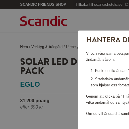
SCANDIC FRIENDS SHOP
Tillbaka till scandichotels.se
HANTERA D
Hem
/
Verktyg & trädgård
/
Utebelysning
/
Solar LED Dekorstens
Vi och våra samarbetspartn
SOLAR LED DEKORSTENS
ändamål, såsom:
PACK
Funktionella ändamål
Statistiska ändamål
EGLO
som hjälper oss förbätt
Genom att klicka på "Till
31 200 poäng
vilka ändamål du samtycke
eller
390 kr
Om du vill ändra ditt sam