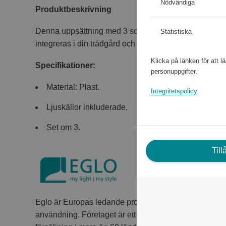
Nödvändiga
Produktbeskrivning
Denna uppsättning med 3 solcellslampor med ett spec
Statistiska
integreras i din trädgård och sätta underbara ljusacce
Klicka på länken för att 
Specifikationer:
personuppgifter.
Material: Plast.
Integritetspolicy
Ljuskällor inkluderade.
Set om 3.
Til
Eglo är Europas ledande producent av hembelysning bå
användning. Företaget är ett familjeföretag med sina r