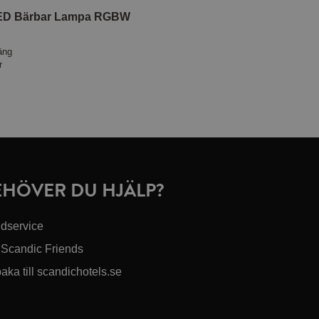
LED Bärbar Lampa RGBW
äng
r
EHÖVER DU HJÄLP?
dservice
Scandic Friends
baka till scandichotels.se