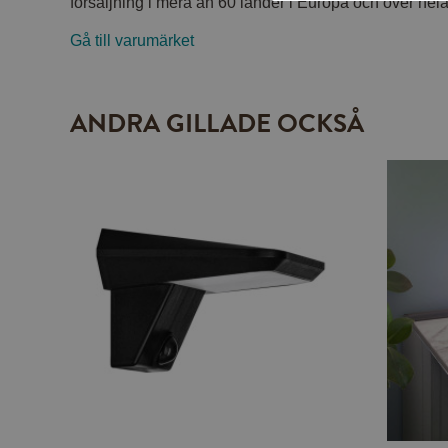
försäljning i mera än 60 länder i Europa och över hela
Gå till varumärket
ANDRA GILLADE OCKSÅ