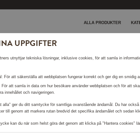
ALLA PRODUKTER
KAT
INA UPPGIFTER
lampa 3-pack
ers utnyttjar tekniska lösningar, inklusive cookies, för att samla in informati
LAMPA 3-
: För att säkerställa att webbplatsen fungerar korrekt och ger dig en smidig 
: För att samla in data om hur besökare använder webbplatsen och för att s
ra innehållet och navigeringen.
åt alla" ger du ditt samtycke för samtliga ovanstående ändamål. Du har också 
r till genom att markera rutan bredvid det specifika ändamålet och sedan klick
Logga in för att kunna handla
tycke kan du när som helst göra det genom att klicka på "Hantera cookies" lä