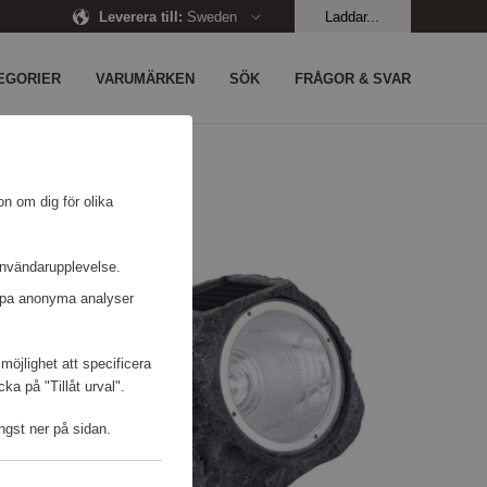
Leverera till
:
Sweden
Laddar...
EGORIER
VARUMÄRKEN
SÖK
FRÅGOR & SVAR
on om dig för olika
användarupplevelse.
kapa anonyma analyser
möjlighet att specificera
a på "Tillåt urval".
ngst ner på sidan.