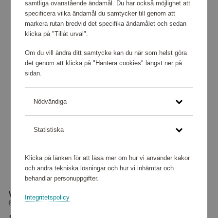
samtliga ovanstående ändamål. Du har också möjlighet att
specificera vilka ändamål du samtycker till genom att
markera rutan bredvid det specifika ändamålet och sedan
klicka på "Tillåt urval".
Om du vill ändra ditt samtycke kan du när som helst göra
det genom att klicka på "Hantera cookies" längst ner på
sidan.
Nödvändiga
Statistiska
Klicka på länken för att läsa mer om hur vi använder kakor
och andra tekniska lösningar och hur vi inhämtar och
behandlar personuppgifter.
Winner Auto flytväst 40-150 kg
Integritetspolicy
Baltic
133 360 poäng