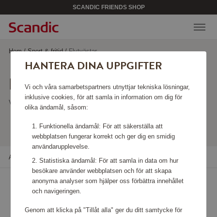
SCANDIC FRIENDS SHOP
Hem
/
Sport & fritid
/
Flytvästar
HANTERA DINA UPPGIFTER
FLYTVÄSTAR
Vi och våra samarbetspartners utnyttjar tekniska lösningar,
inklusive cookies, för att samla in information om dig för
Visar 16 produkter
olika ändamål, såsom:
Funktionella ändamål: För att säkerställa att
webbplatsen fungerar korrekt och ger dig en smidig
användarupplevelse.
Alla filter
Sortera
Statistiska ändamål: För att samla in data om hur
besökare använder webbplatsen och för att skapa
anonyma analyser som hjälper oss förbättra innehållet
och navigeringen.
Genom att klicka på "Tillåt alla" ger du ditt samtycke för