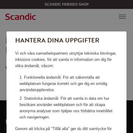
SCANDIC FRIENDS SHOP
LEDSEN, SIDAN KAN INTE
HANTERA DINA UPPGIFTER
HITTAS.
Vi och våra samarbetspartners utnyttjar tekniska lösningar,
inklusive cookies, för att samla in information om dig för
olika ändamål, såsom:
Vill du gå tillbaka till
startsidan
?
Funktionella ändamål: För att säkerställa att
webbplatsen fungerar korrekt och ger dig en smidig
användarupplevelse.
Statistiska ändamål: För att samla in data om hur
besökare använder webbplatsen och för att skapa
anonyma analyser som hjälper oss förbättra innehållet
och navigeringen.
LÄNKAR
Genom att klicka på "Tillåt alla" ger du ditt samtycke för