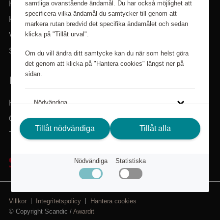
samtliga ovanstående ändamål. Du har också möjlighet att
Hem
specificera vilka ändamål du samtycker till genom att
Kategorier
markera rutan bredvid det specifika ändamålet och sedan
klicka på "Tillåt urval".
Varumärken
Sök i sortimentet
Om du vill ändra ditt samtycke kan du när som helst göra
det genom att klicka på "Hantera cookies" längst ner på
sidan.
BEHÖVER DU HJÄLP?
Kundservice
Nödvändiga
Om Scandic Friends
Tillåt nödvändiga
Tillåt alla
Statistiska
Tillbaka till scandichotels.se
Klicka på länken för att läsa mer om hur vi använder kakor
Nödvändiga
Statistiska
och andra tekniska lösningar och hur vi inhämtar och
behandlar personuppgifter.
Integritetspolicy
Villkor
Integritetspolicy
Hantera cookies
© Copyright Scandic /
Awardit