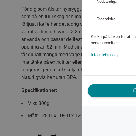
Nödvändiga
För dig som älskar nybryggt kaffe! Denna passar li
som på en tur i skog och mark. Oavsett om du är en fi
Statistiska
förtjust i kaffe har det aldrig varit lättare att imponera. M
varmt vatten och vänta 2-3 minuter för ett härligt ångan
Klicka på länken för att 
använda och passar de flesta termoskoppar och termo
personuppgifter.
öppning än 62 mm. Med sina 4 interna mätmärken 0,25
får du rätt mängd med varje kopp. Den har ett Easy-clea
Integritetspolicy
inte tänka på extra filter eller svår rengöring efter a
rengöras genom att skölja eller ställa den i diskmaski
Naturligtvis helt utan BPA.
Specifikationer:
Til
Vikt: 300g.
Mått: 128 H x 109 B x 120 L mm.