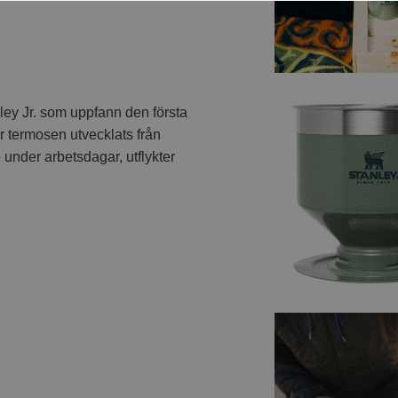
ey Jr. som uppfann den första
 termosen utvecklats från
e under arbetsdagar, utflykter