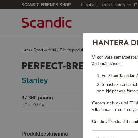
SCANDIC FRIENDS SHOP
Tillbaka till scandichotels.se
HANTERA D
Hem
/
Sport & fritid
/
Friluftsprodukter
/
Perfect-Brew Pour Over 
Vi och våra samarbetspartn
PERFECT-BREW POUR OV
ändamål, såsom:
Funktionella ändamål
Stanley
Statistiska ändamål
som hjälper oss förbätt
37 360 poäng
Genom att klicka på "Till
eller
467 kr
vilka ändamål du samtycke
Om du vill ändra ditt sam
Produktbeskrivning