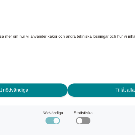
ka bra hemma på köksbänken
nsmakare eller bara är väldigt
ät upp ditt favoritkaffe, tillsätt
de resultat. Den är lätt att
läsa mer om hur vi använder kakor och andra tekniska lösningar och hur vi in
sar från Stanley med större
ml - 0,35ml - 0,47ml - 0,6ml
n rostfritt filter, så du behöver
nvändning. Den kan enkelt
nen utan att behöva oroa dig.
låt nödvändiga
Tillåt alla
Nödvändiga
Statistiska