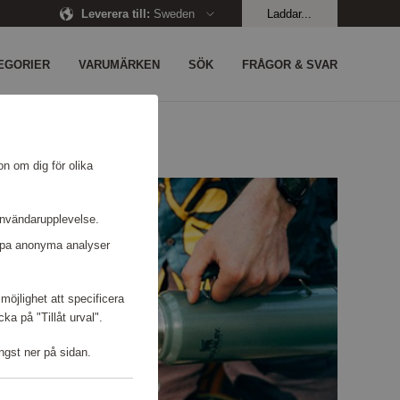
Leverera till
:
Sweden
Laddar...
EGORIER
VARUMÄRKEN
SÖK
FRÅGOR & SVAR
on om dig för olika
användarupplevelse.
kapa anonyma analyser
möjlighet att specificera
a på "Tillåt urval".
ngst ner på sidan.