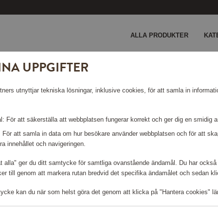
ALLA PRODUKTER
KAT
INA UPPGIFTER
0,6L
ers utnyttjar tekniska lösningar, inklusive cookies, för att samla in informati
ER 0,6L
: För att säkerställa att webbplatsen fungerar korrekt och ger dig en smidig 
: För att samla in data om hur besökare använder webbplatsen och för att s
ra innehållet och navigeringen.
Logga in för att kunna handla
åt alla" ger du ditt samtycke för samtliga ovanstående ändamål. Du har också 
r till genom att markera rutan bredvid det specifika ändamålet och sedan klick
tycke kan du när som helst göra det genom att klicka på "Hantera cookies" lä