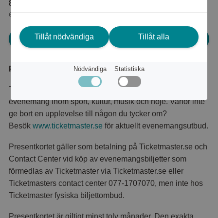
8 000 poäng
eller
100 kr
Tillåt nödvändiga
Tillåt alla
Logga in för att kunna handla
Produktbeskrivning
Nödvändiga
Statistiska
Ticketmaster är Sveriges ledande marknadsplats för
evenemang inom sport, kultur, musik och nöje. Varför inte
ge bort en upplevelse till någon du tycker om?
Besök
www.ticketmaster.se
för aktuellt evenemangsutbud.
Presentkortet gäller som betalning på Ticketmaster.se och
Contact Center vid köp av evenemangsbiljetter som
förmedlas av Ticketmaster via Ticketmaster.se eller
Ticketmasters contact center 077-1707070, men inte hos
Ticketmaster fysiska biljettombud.
Presentkortet är giltigt minst tolv månader. Den exakta