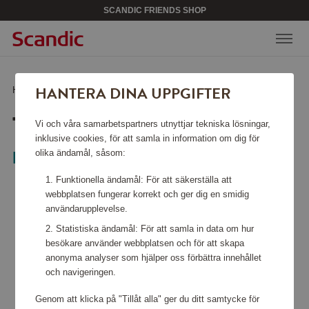
SCANDIC FRIENDS SHOP
HANTERA DINA UPPGIFTER
Hem
/
Presentkort
/
Upplevelser
/
Ticketmaster
TICKETMASTER
Vi och våra samarbetspartners utnyttjar tekniska lösningar,
inklusive cookies, för att samla in information om dig för
olika ändamål, såsom:
Presentkort
Funktionella ändamål: För att säkerställa att
webbplatsen fungerar korrekt och ger dig en smidig
användarupplevelse.
Statistiska ändamål: För att samla in data om hur
besökare använder webbplatsen och för att skapa
anonyma analyser som hjälper oss förbättra innehållet
och navigeringen.
Genom att klicka på "Tillåt alla" ger du ditt samtycke för