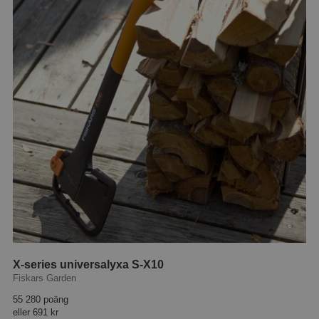
X-series universalyxa S-X10
Fiskars Garden
55 280 poäng
eller
691 kr