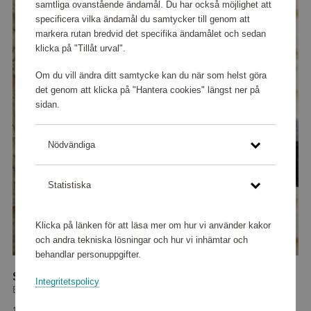
samtliga ovanstående ändamål. Du har också möjlighet att
specificera vilka ändamål du samtycker till genom att
markera rutan bredvid det specifika ändamålet och sedan
klicka på "Tillåt urval".
Om du vill ändra ditt samtycke kan du när som helst göra
det genom att klicka på "Hantera cookies" längst ner på
sidan.
Nödvändiga
Statistiska
Klicka på länken för att läsa mer om hur vi använder kakor
och andra tekniska lösningar och hur vi inhämtar och
behandlar personuppgifter.
Slagborrmaskin med tillbehör
Integritetspolicy
Black+Decker
164 160 poäng