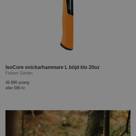
IsoCore snickarhammare L böjd klo 20oz
Fiskars Garden
46 880 poäng
eller
586 kr