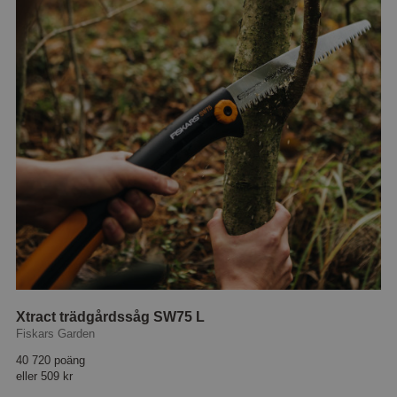
Xtract trädgårdssåg SW75 L
Fiskars Garden
40 720 poäng
eller
509 kr