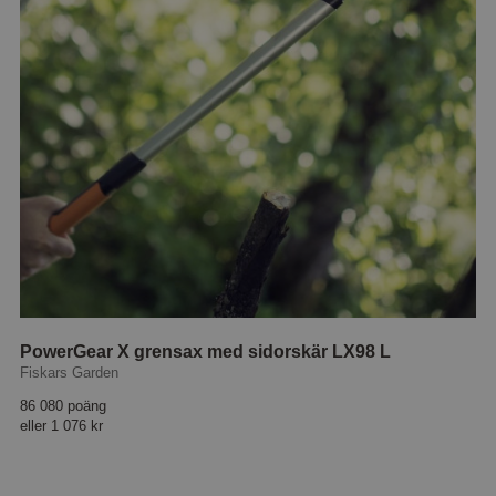
PowerGear X grensax med sidorskär LX98 L
Fiskars Garden
86 080 poäng
eller
1 076 kr