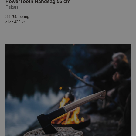
PowerTooth Handsåg 55 cm
Fiskars
33 760 poäng
eller
422 kr