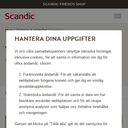
SCANDIC FRIENDS SHOP
Hem
/
Verktyg & trädgård
/
Verktyg
HANTERA DINA UPPGIFTER
VERKTYG
Vi och våra samarbetspartners utnyttjar tekniska lösningar,
inklusive cookies, för att samla in information om dig för
Visar 56 produkter
olika ändamål, såsom:
Funktionella ändamål: För att säkerställa att
webbplatsen fungerar korrekt och ger dig en smidig
användarupplevelse.
Alla filter
Sortera
Statistiska ändamål: För att samla in data om hur
besökare använder webbplatsen och för att skapa
anonyma analyser som hjälper oss förbättra innehållet
och navigeringen.
Genom att klicka på "Tillåt alla" ger du ditt samtycke för