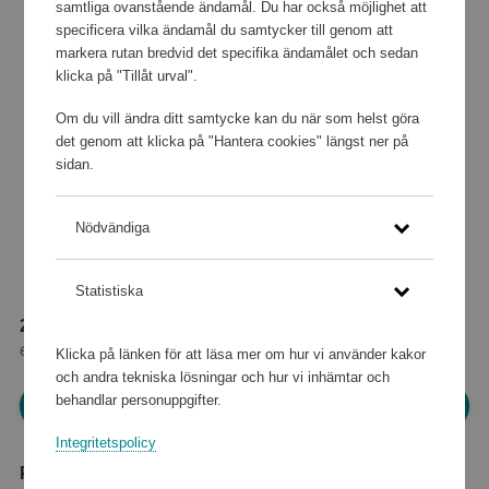
samtliga ovanstående ändamål. Du har också möjlighet att
specificera vilka ändamål du samtycker till genom att
markera rutan bredvid det specifika ändamålet och sedan
klicka på "Tillåt urval".
Om du vill ändra ditt samtycke kan du när som helst göra
det genom att klicka på "Hantera cookies" längst ner på
sidan.
Nödvändiga
Statistiska
27 520 poäng
eller
344 kr
Klicka på länken för att läsa mer om hur vi använder kakor
och andra tekniska lösningar och hur vi inhämtar och
behandlar personuppgifter.
Logga in för att kunna handla
Integritetspolicy
Produktbeskrivning