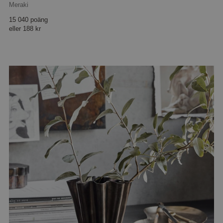
Meraki
15 040 poäng
eller
188 kr