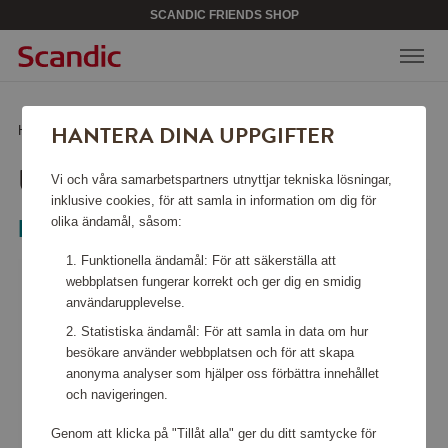
SCANDIC FRIENDS SHOP
HANTERA DINA UPPGIFTER
Hem
/
Kökstillbehör
/
Termosar
/
Urban Termosflaska
URBAN TERMOSFLASKA
Vi och våra samarbetspartners utnyttjar tekniska lösningar,
inklusive cookies, för att samla in information om dig för
olika ändamål, såsom:
Eva Solo
Funktionella ändamål: För att säkerställa att
webbplatsen fungerar korrekt och ger dig en smidig
användarupplevelse.
Statistiska ändamål: För att samla in data om hur
besökare använder webbplatsen och för att skapa
anonyma analyser som hjälper oss förbättra innehållet
och navigeringen.
Genom att klicka på "Tillåt alla" ger du ditt samtycke för