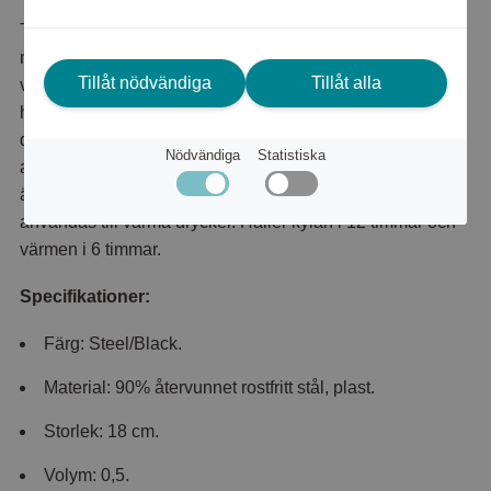
Termosflaskan gör det möjligt att alltid ha kallt vatten med
när du är på språng. De dubbla väggarna med
Tillåt nödvändiga
Tillåt alla
vakuumeffekt håller vattnet kallt länge, flaskan kan enkelt
hanteras med en hand och det praktiska klicklocket gör
det möjligt att dricka från alla sidor. Flaskan är tillverkad
Nödvändiga
Statistiska
av robusta material som tål frekvent vardagsbruk och den
är helt tät, vilket gör den lätt att ta med i väskan. Kan även
användas till varma drycker. Håller kylan i 12 timmar och
värmen i 6 timmar.
Specifikationer:
Färg: Steel/Black.
Material: 90% återvunnet rostfritt stål, plast.
Storlek: 18 cm.
Volym: 0,5.