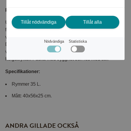
Produktbeskrivning
Tillåt nödvändiga
Tillåt alla
Upptäck denna vattentåliga weekendbag – den perfekta
följeslagaren för ditt nästa äventyr! Med en robust och
vattentät design håller den dina saker torra, oavsett väder.
Nödvändiga
Statistiska
Den stiliga, rymliga väskan har både funktion och finess,
vilket gör den idealisk för både kortare resor och
helgutflykter. Packa med trygghet och res med stil!
Specifikationer:
Rymmer 35 L.
Mått: 40x56x25 cm.
ANDRA GILLADE OCKSÅ