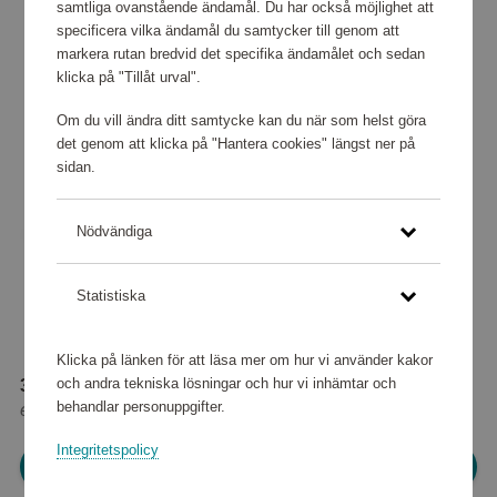
samtliga ovanstående ändamål. Du har också möjlighet att
specificera vilka ändamål du samtycker till genom att
markera rutan bredvid det specifika ändamålet och sedan
klicka på "Tillåt urval".
Om du vill ändra ditt samtycke kan du när som helst göra
det genom att klicka på "Hantera cookies" längst ner på
sidan.
Nödvändiga
Statistiska
Klicka på länken för att läsa mer om hur vi använder kakor
och andra tekniska lösningar och hur vi inhämtar och
38 720 poäng
behandlar personuppgifter.
eller
484 kr
Integritetspolicy
Logga in för att kunna handla