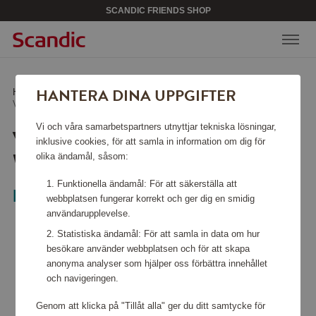
SCANDIC FRIENDS SHOP
HANTERA DINA UPPGIFTER
Hem
/
Väskor & tillbehör
/
Weekendväskor
/
Vattentät Weekendbag Navy
Vi och våra samarbetspartners utnyttjar tekniska lösningar,
VATTENTÄT
inklusive cookies, för att samla in information om dig för
WEEKENDBAG NAVY
olika ändamål, såsom:
Funktionella ändamål: För att säkerställa att
LØV
webbplatsen fungerar korrekt och ger dig en smidig
användarupplevelse.
Statistiska ändamål: För att samla in data om hur
besökare använder webbplatsen och för att skapa
anonyma analyser som hjälper oss förbättra innehållet
och navigeringen.
Genom att klicka på "Tillåt alla" ger du ditt samtycke för