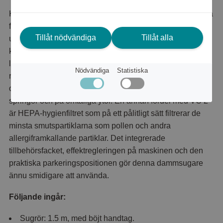
Kärchers VC 2 imponerar med sitt hygieniska och smidiga
filtersystem: Det är enkelt att avlägsna den fyllda påsen
Tillåt nödvändiga
Tillåt alla
utan att komma i kontakt med någon smuts. Denna
kompakta dammsugare passar särskilt bra att använda i
lägenheter och mindre hus. Den är idealisk för grundlig
Nödvändiga
Statistiska
rengöring av hårda golv och mattor, och fogmunstycket
och möbelborsten gör det möjligt att rengöra i smala
springor och på ömtåliga ytor. En annan fördel med VC 2
är HEPA-hygienfiltret som på ett pålitligt sätt filtrerar de
minsta smutspartiklarna som pollen och andra
allergiframkallande partiklar. Det integrerade
tillbehörsfacket, effektregleringen på maskinen och den
praktiska parkeringspositionen gör denna dammsugare
ännu smidigare att använda.
Följande ingår:
Sugrör: 1.5 m, med böjt handtag.