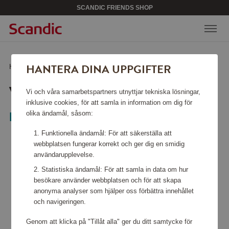
SCANDIC FRIENDS SHOP
HANTERA DINA UPPGIFTER
Hem
/
Hemelektronik
/
Städmaskiner
/
VC 2 EU-I dammsugare
VC 2 EU-I DAMMSUGARE
Vi och våra samarbetspartners utnyttjar tekniska lösningar,
inklusive cookies, för att samla in information om dig för
olika ändamål, såsom:
Kärcher
Funktionella ändamål: För att säkerställa att
webbplatsen fungerar korrekt och ger dig en smidig
användarupplevelse.
Statistiska ändamål: För att samla in data om hur
besökare använder webbplatsen och för att skapa
anonyma analyser som hjälper oss förbättra innehållet
och navigeringen.
Genom att klicka på "Tillåt alla" ger du ditt samtycke för