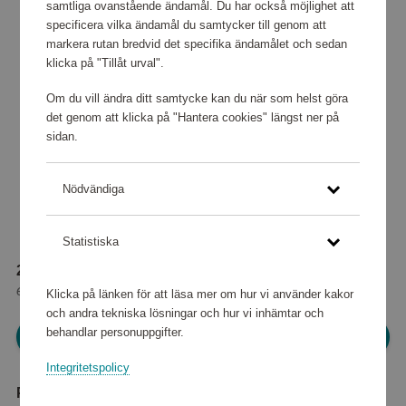
samtliga ovanstående ändamål. Du har också möjlighet att
specificera vilka ändamål du samtycker till genom att
markera rutan bredvid det specifika ändamålet och sedan
klicka på "Tillåt urval".
Om du vill ändra ditt samtycke kan du när som helst göra
det genom att klicka på "Hantera cookies" längst ner på
sidan.
Nödvändiga
Statistiska
212 080 poäng
eller
2 651 kr
Klicka på länken för att läsa mer om hur vi använder kakor
och andra tekniska lösningar och hur vi inhämtar och
behandlar personuppgifter.
Logga in för att kunna handla
Integritetspolicy
Produktbeskrivning