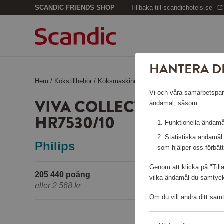
SCANDIC FRIENDS SHOP
Tillbaka till scandichotels.se
HANTERA D
Hem
/
Kökstillbehör
/
Köksmaskiner
/
Viva Collection Matbereda
Vi och våra samarbetspartn
VIVA COLLECTION MAT
ändamål, såsom:
HR7530/10
Funktionella ändamål
Statistiska ändamål
Philips
som hjälper oss förbätt
Genom att klicka på "Till
205 440 poäng
vilka ändamål du samtycke
eller
2 568 kr
Om du vill ändra ditt sam