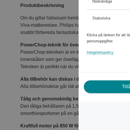
Nödvändiga
Produktbeskrivning
Om du gillar hälsosam hemlagad mat kommer du att 
Statistiska
Viva-matberedare. Philips har utformat den här serien s
snabbt förbereda fantastiska rätter, även när de innehå
Klicka på länken för att 
personuppgifter.
PowerChop-teknik för överlägset hackresultat
PowerChop-tekniken är en kombination av bladens fo
Integritetspolicy
innerskålen som ger överlägset hackresultat för både
Tekniken är perfekt när du vill göra puré och blanda ti
Alla tillbehör kan diskas i diskmaskin
Alla tillbehörsdelar går lätt att diska i diskmaskinens 
Til
Tålig och genomskinlig behållare för omfattande
Den tåliga behållaren på 1,5 liter har en arbetskapacitet
smoothiesportioner på en gång.
Kraftfull motor på 850 W för enkel bearbetning