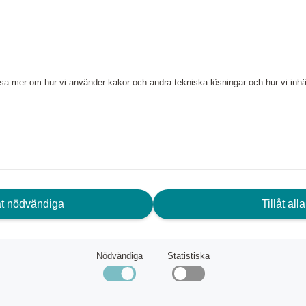
älska denna kompakta Philips
ärskilt för hektiska liv. Du kan
ller tuffa ingredienser.
läsa mer om hur vi använder kakor och andra tekniska lösningar och hur vi in
rm, skärvinkeln och
 mjuka och hårda ingredienser.
ll kaksmet!
övre del.
låt nödvändiga
Tillåt alla
 användning
 på en liter för upp till fem
Nödvändiga
Statistiska