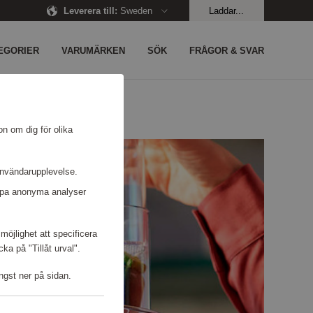
Leverera till
:
Sweden
Laddar...
EGORIER
VARUMÄRKEN
SÖK
FRÅGOR & SVAR
on om dig för olika
användarupplevelse.
kapa anonyma analyser
möjlighet att specificera
a på "Tillåt urval".
ngst ner på sidan.