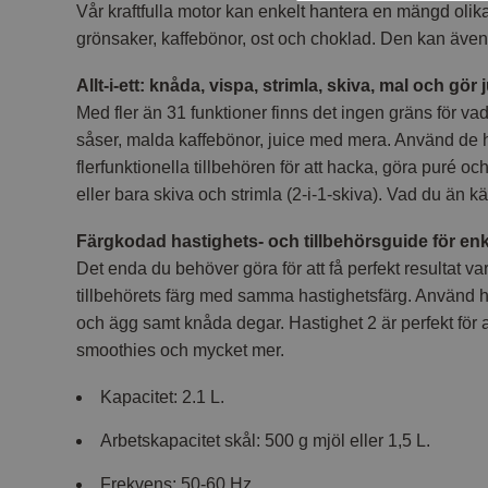
Vår kraftfulla motor kan enkelt hantera en mängd oli
grönsaker, kaffebönor, ost och choklad. Den kan även 
Allt-i-ett: knåda, vispa, strimla, skiva, mal och gör 
Med fler än 31 funktioner finns det ingen gräns för vad
såser, malda kaffebönor, juice med mera. Använd de 
flerfunktionella tillbehören för att hacka, göra puré o
eller bara skiva och strimla (2-i-1-skiva). Vad du än k
Färgkodad hastighets- och tillbehörsguide för en
Det enda du behöver göra för att få perfekt resultat va
tillbehörets färg med samma hastighetsfärg. Använd ha
och ägg samt knåda degar. Hastighet 2 är perfekt för a
smoothies och mycket mer.
Kapacitet: 2.1 L.
Arbetskapacitet skål: 500 g mjöl eller 1,5 L.
Frekvens: 50-60 Hz.