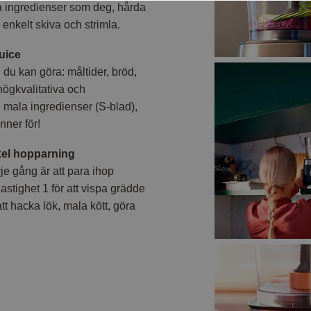
ka ingredienser som deg, hårda
enkelt skiva och strimla.
juice
 du kan göra: måltider, bröd,
högkvalitativa och
ch mala ingredienser (S-blad),
änner för!
kel hopparning
rje gång är att para ihop
stighet 1 för att vispa grädde
tt hacka lök, mala kött, göra