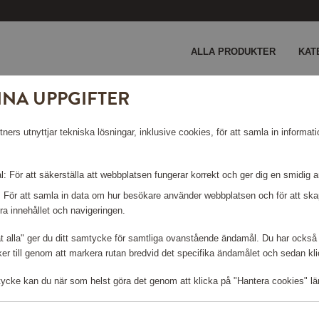
ALLA PRODUKTER
KAT
INA UPPGIFTER
re HR7530/10
ers utnyttjar tekniska lösningar, inklusive cookies, för att samla in informati
BEREDARE
: För att säkerställa att webbplatsen fungerar korrekt och ger dig en smidig 
: För att samla in data om hur besökare använder webbplatsen och för att s
ra innehållet och navigeringen.
åt alla" ger du ditt samtycke för samtliga ovanstående ändamål. Du har också 
r till genom att markera rutan bredvid det specifika ändamålet och sedan klick
Logga in för att kunna handla
tycke kan du när som helst göra det genom att klicka på "Hantera cookies" lä