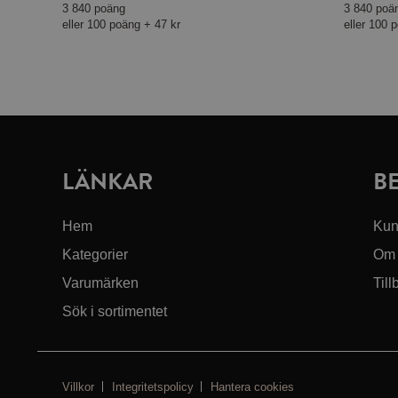
3 840 poäng
3 840 poä
eller
100 poäng
+
47 kr
eller
100 
LÄNKAR
B
Hem
Kun
Kategorier
Om 
Varumärken
Till
Sök i sortimentet
Villkor
Integritetspolicy
Hantera cookies