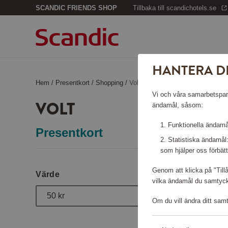
SCANDIC FRIENDS SHOP
Tillbaka till scandichotels.se
HANTERA D
Hem
/
Presentkort
/
Shopping
/
Volt
Vi och våra samarbetspartn
VOLT
ändamål, såsom:
Funktionella ändamål
Presentkort
Statistiska ändamål
som hjälper oss förbätt
Genom att klicka på "Till
Värde
vilka ändamål du samtycke
50 kr
Om du vill ändra ditt sam