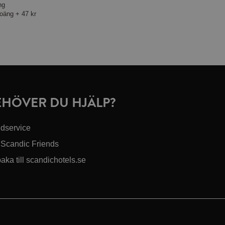
ng
poäng
+
47 kr
EHÖVER DU HJÄLP?
dservice
Scandic Friends
baka till scandichotels.se