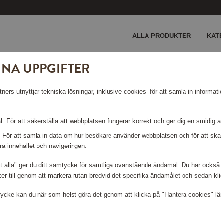
ALLA PRODUKTER
KAT
INA UPPGIFTER
ers utnyttjar tekniska lösningar, inklusive cookies, för att samla in informati
: För att säkerställa att webbplatsen fungerar korrekt och ger dig en smidig 
: För att samla in data om hur besökare använder webbplatsen och för att s
ra innehållet och navigeringen.
åt alla" ger du ditt samtycke för samtliga ovanstående ändamål. Du har också 
r till genom att markera rutan bredvid det specifika ändamålet och sedan klick
tycke kan du när som helst göra det genom att klicka på "Hantera cookies" lä