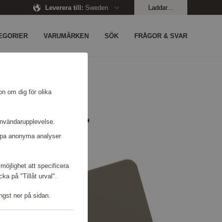
Leverera till
:
Sweden
Laddar...
EGORIER
VARUMÄRKEN
SÖK
FRÅGOR & SVAR
on om dig för olika
användarupplevelse.
kapa anonyma analyser
möjlighet att specificera
a på "Tillåt urval".
ngst ner på sidan.