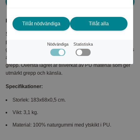
Logga in för att kunna handla
Produktbeskrivning
Tillåt nödvändiga
Tillåt alla
Stilren yogamatta från Casall. En matta med väldigt hög
prestanda. Mattan är en unik kombination av utmärkt
Nödvändiga
Statistiska
grepp, täthet och fasthet. Vatten eller svett kommer gradvis
att absorberas av mattan för att fortsätta ge bästa möjliga
grepp. Översta lagret är tillverkat av PU material som ger
utmärkt grepp och känsla.
Specifikationer:
Storlek: 183x68x0,5 cm.
Vikt: 3,1 kg.
Material: 100% naturgummi med ytskikt i PU.