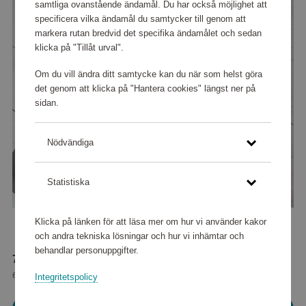
samtliga ovanstående ändamål. Du har också möjlighet att
specificera vilka ändamål du samtycker till genom att
markera rutan bredvid det specifika ändamålet och sedan
klicka på "Tillåt urval".
Om du vill ändra ditt samtycke kan du när som helst göra
det genom att klicka på "Hantera cookies" längst ner på
sidan.
Nödvändiga
Statistiska
Klicka på länken för att läsa mer om hur vi använder kakor
och andra tekniska lösningar och hur vi inhämtar och
behandlar personuppgifter.
74 320 poäng
eller
929 kr
Integritetspolicy