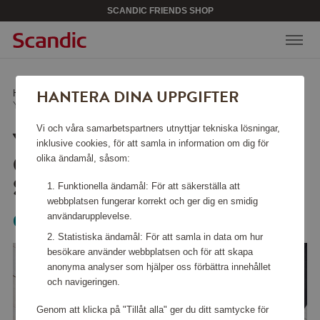
SCANDIC FRIENDS SHOP
HANTERA DINA UPPGIFTER
Hem
/
Sport & fritid
/
Träningsredskap
/
Yogamatta Grip&Cushion III 5mm Svart
Vi och våra samarbetspartners utnyttjar tekniska lösningar,
YOGAMATTA
inklusive cookies, för att samla in information om dig för
GRIP&CUSHION III 5MM
olika ändamål, såsom:
SVART
Funktionella ändamål: För att säkerställa att
webbplatsen fungerar korrekt och ger dig en smidig
användarupplevelse.
Casall
Statistiska ändamål: För att samla in data om hur
besökare använder webbplatsen och för att skapa
anonyma analyser som hjälper oss förbättra innehållet
och navigeringen.
Genom att klicka på "Tillåt alla" ger du ditt samtycke för