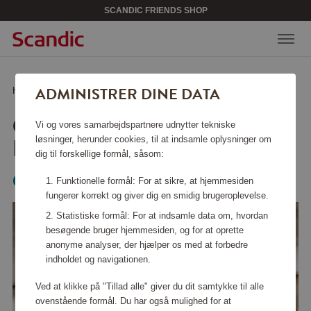
SCANDIC FRIENDS SHOP
ADMINISTRER DINE DATA
Hjem
/
Tasker & tilbehør
/
Rejsetilbehør
/
Organisationsboks Beige
ORGANISATIONSBOKS
Vi og vores samarbejdspartnere udnytter tekniske
BEIGE
løsninger, herunder cookies, til at indsamle oplysninger om
dig til forskellige formål, såsom:
Organista
Funktionelle formål: For at sikre, at hjemmesiden
fungerer korrekt og giver dig en smidig brugeroplevelse.
Statistiske formål: For at indsamle data om, hvordan
besøgende bruger hjemmesiden, og for at oprette
anonyme analyser, der hjælper os med at forbedre
indholdet og navigationen.
Ved at klikke på "Tillad alle" giver du dit samtykke til alle
ovenstående formål. Du har også mulighed for at