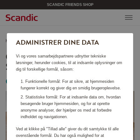
SCANDIC FRIENDS SHOP
ADMINISTRER DINE DATA
Hjem
/
Tasker & tilbehør
/
Rejsetilbehør
/
Organisationsboks Sort
ORGANISATIONSBOKS
Vi og vores samarbejdspartnere udnytter tekniske
SORT
løsninger, herunder cookies, til at indsamle oplysninger om
dig til forskellige formål, såsom:
Organista
Funktionelle formål: For at sikre, at hjemmesiden
fungerer korrekt og giver dig en smidig brugeroplevelse.
Statistiske formål: For at indsamle data om, hvordan
besøgende bruger hjemmesiden, og for at oprette
anonyme analyser, der hjælper os med at forbedre
indholdet og navigationen.
Ved at klikke på "Tillad alle" giver du dit samtykke til alle
ovenstående formål. Du har også mulighed for at