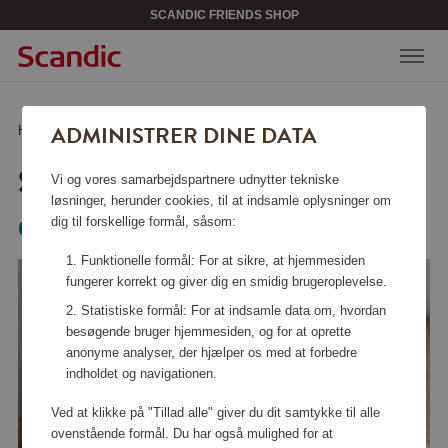
SCANDIC FRIENDS SHOP
ADMINISTRER DINE DATA
Hjem
/
Tasker & tilbehør
/
Rejsetilbehør
/
Smykkeskrin Sort
SMYKKESKRIN SORT
Vi og vores samarbejdspartnere udnytter tekniske
løsninger, herunder cookies, til at indsamle oplysninger om
dig til forskellige formål, såsom:
Organista
Funktionelle formål: For at sikre, at hjemmesiden
fungerer korrekt og giver dig en smidig brugeroplevelse.
Statistiske formål: For at indsamle data om, hvordan
besøgende bruger hjemmesiden, og for at oprette
anonyme analyser, der hjælper os med at forbedre
indholdet og navigationen.
Ved at klikke på "Tillad alle" giver du dit samtykke til alle
ovenstående formål. Du har også mulighed for at