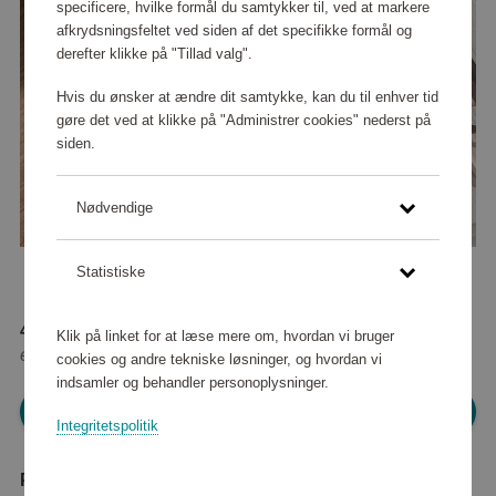
specificere, hvilke formål du samtykker til, ved at markere
afkrydsningsfeltet ved siden af det specifikke formål og
derefter klikke på "Tillad valg".
Hvis du ønsker at ændre dit samtykke, kan du til enhver tid
gøre det ved at klikke på "Administrer cookies" nederst på
siden.
Nødvendige
Statistiske
42 020 point
Klik på linket for at læse mere om, hvordan vi bruger
eller
382 kr
cookies og andre tekniske løsninger, og hvordan vi
indsamler og behandler personoplysninger.
Log ind for at shoppe
Integritetspolitik
Produktbeskrivelse