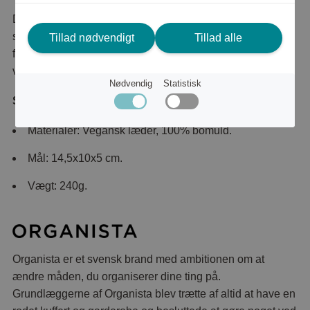
Det perfekte smykkeskrin til rejsen eller hjemmet. Lille og
smuk, men rummer dit daglige sæt smykker og lidt mere
Tillad nødvendigt
Tillad alle
for variation, når du er på farten. Fremstillet i et silkeblødt
vegansk læder.
Nødvendig
Statistisk
Specifikationer:
Materialer: Vegansk læder, 100% bomuld.
Mål: 14,5x10x5 cm.
Vægt: 240g.
Organista er et svensk brand med ambitionen om at
ændre måden, du organiserer dine ting på.
Grundlæggerne af Organista blev trætte af altid at have en