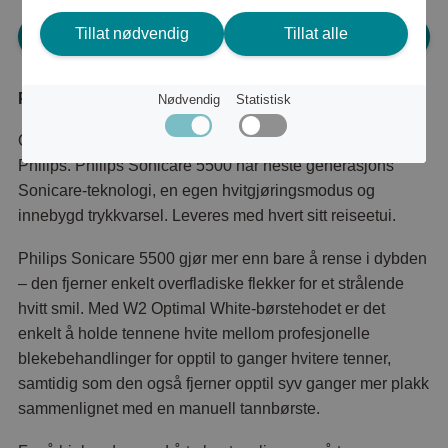
Tillat nødvendig
Tillat alle
Logg inn for å handle
Produktbeskrivelse
Nødvendig
Statistisk
Oppdater pussrutinen med dette 2-pakningssettet fra
Philips. Philips Sonicare 5500 har neste generasjons
Sonicare-teknologi, en egen hvitgjøringsmodus og
innebygd trykkvarsel. Leveres med hvert sitt reiseetui.
Philips Sonicare 5500 gjør mer enn bare å rense i dybden
– den fjerner enkelt overfladiske flekker for et strålende
hvitt smil. Med W2 Optimal White-børstehodet er det
enkelt å holde tennene hvite mellom profesjonelle
blekebehandlinger for opptil to ganger hvitere tenner,
samtidig som den også fjerner opptil syv ganger mer plakk
sammenlignet med en manuell tannbørste.