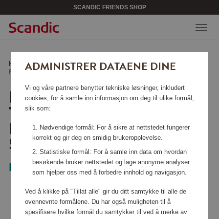
SCANDIC FRIENDS SHOP
ADMINISTRER DATAENE DINE
Hjem
/
Hjemelektronikk
/
Personlig pleie
/
Elektrisk Tannbørste 2-pakning Sonicare 5500 HX7119/01
Vi og våre partnere benytter tekniske løsninger, inkludert
ELEKTRISK
cookies, for å samle inn informasjon om deg til ulike formål,
TANNBØRSTE 2-
slik som:
PAKNING SONICARE
Nødvendige formål: For å sikre at nettstedet fungerer
5500 HX7119/01
korrekt og gir deg en smidig brukeropplevelse.
Statistiske formål: For å samle inn data om hvordan
besøkende bruker nettstedet og lage anonyme analyser
Philips
som hjelper oss med å forbedre innhold og navigasjon.
Ved å klikke på "Tillat alle" gir du ditt samtykke til alle de
ovennevnte formålene. Du har også muligheten til å
spesifisere hvilke formål du samtykker til ved å merke av