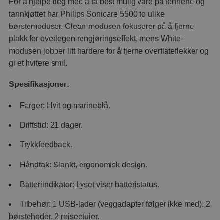
For å hjelpe deg med å ta best mulig vare på tennene og
tannkjøttet har Philips Sonicare 5500 to ulike
børstemoduser. Clean-modusen fokuserer på å fjerne
plakk for overlegen rengjøringseffekt, mens White-
modusen jobber litt hardere for å fjerne overflateflekker og
gi et hvitere smil.
Spesifikasjoner:
Farger: Hvit og marineblå.
Driftstid: 21 dager.
Trykkfeedback.
Håndtak: Slankt, ergonomisk design.
Batteriindikator: Lyset viser batteristatus.
Tilbehør: 1 USB-lader (veggadapter følger ikke med), 2
børstehoder, 2 reiseetuier.