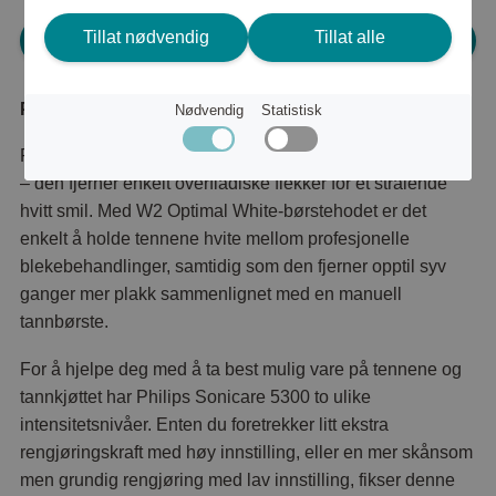
Tillat nødvendig
Tillat alle
Logg inn for å handle
Produktbeskrivelse
Nødvendig
Statistisk
Philips Sonicare 5300 gjør mer enn å bare rense i dybden
– den fjerner enkelt overfladiske flekker for et strålende
hvitt smil. Med W2 Optimal White-børstehodet er det
enkelt å holde tennene hvite mellom profesjonelle
blekebehandlinger, samtidig som den fjerner opptil syv
ganger mer plakk sammenlignet med en manuell
tannbørste.
For å hjelpe deg med å ta best mulig vare på tennene og
tannkjøttet har Philips Sonicare 5300 to ulike
intensitetsnivåer. Enten du foretrekker litt ekstra
rengjøringskraft med høy innstilling, eller en mer skånsom
men grundig rengjøring med lav innstilling, fikser denne