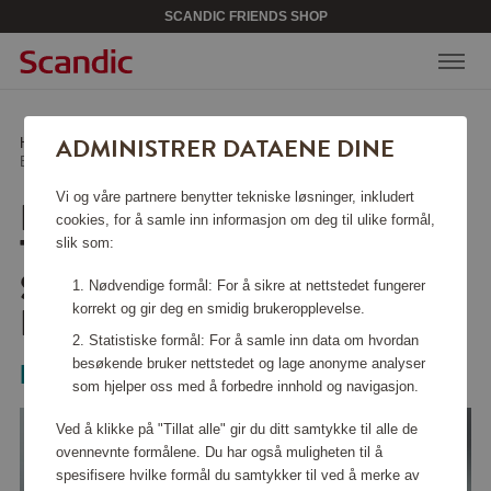
SCANDIC FRIENDS SHOP
ADMINISTRER DATAENE DINE
Hjem
/
Hjemelektronikk
/
Personlig pleie
/
Elektrisk Tannbørste Sonicare 5300 HX7101/02
Vi og våre partnere benytter tekniske løsninger, inkludert
ELEKTRISK
cookies, for å samle inn informasjon om deg til ulike formål,
TANNBØRSTE
slik som:
SONICARE 5300
Nødvendige formål: For å sikre at nettstedet fungerer
HX7101/02
korrekt og gir deg en smidig brukeropplevelse.
Statistiske formål: For å samle inn data om hvordan
besøkende bruker nettstedet og lage anonyme analyser
Philips
som hjelper oss med å forbedre innhold og navigasjon.
Ved å klikke på "Tillat alle" gir du ditt samtykke til alle de
ovennevnte formålene. Du har også muligheten til å
spesifisere hvilke formål du samtykker til ved å merke av